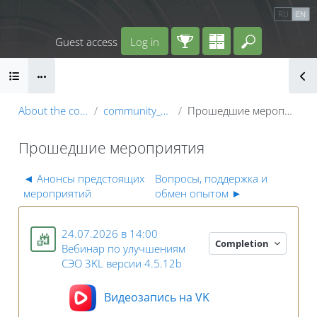
Skip to main content
Calendar
Справочные материалы
RU
EN
Маршрут внедрения
Guest access
Log in
Enter your 
Blocks
B
About the course
community_users
Прошедшие мероприятия
Прошедшие мероприятия
Topic: Прошедшие мероприятия | Открыто
Blocks
◄
Анонсы предстоящих
Вопросы, поддержка и
мероприятий
обмен опытом
►
24.07.2026 в 14:00
Completion
Вебинар по улучшениям
Event 3KL
СЭО 3KL версии 4.5.12b
Видеозапись на VK