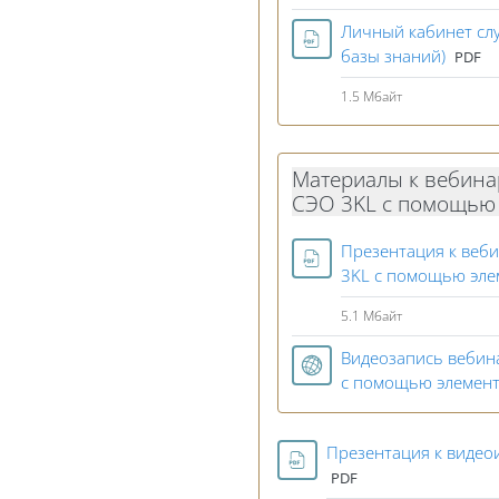
Личный кабинет слу
Файл
базы знаний)
PDF
1.5 Мбайт
Материалы к вебина
СЭО 3KL c помощью 
Презентация к веб
3KL c помощью эле
5.1 Мбайт
Видеозапись вебин
c помощью элемент
Презентация к видеои
PDF