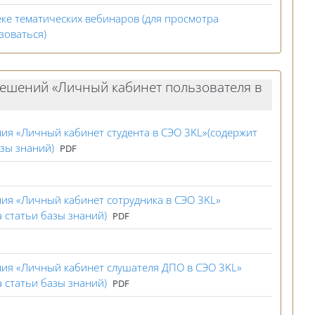
ке тематических вебинаров (для просмотра
База данных
зоваться)
решений «Личный кабинет пользователя в
ия «Личный кабинет студента в СЭО 3KL»(содержит
Файл
азы знаний)
PDF
ия «Личный кабинет сотрудника в СЭО 3KL»
Файл
а статьи базы знаний)
PDF
ия «Личный кабинет слушателя ДПО в СЭО 3KL»
Файл
а статьи базы знаний)
PDF