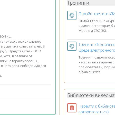
Тренинги
Онлайн-тренинг «Жу
Онлайн-тренинг «Журн
и администраторам быс
Moodle и СЭО 3KL.
ЭО 3KL.
ть только у официального
Тренинг «Техническ
и у других пользователей. В
Среде электронного
другу. Представители ООО
, хотя, в отличие от
Тренинг позволит осво
сроки не гарантированы.
настраивать параметры
ь в него всю необходимую для
пользователей, формир
обучающихся.
а.
Библиотеки видеома
Перейти к библиот
Баз
авторизоваться)