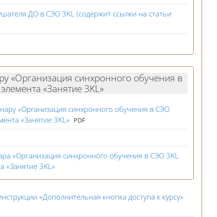
шателя ДО в СЭО 3KL (содержит ссылки на статьи
ру «Организация синхронного обучения в
элемента «Занятие 3KL»
инару «Организация синхронного обучения в СЭО
Файл
мента «Занятие 3KL»
PDF
ара «Организация синхронного обучения в СЭО 3KL
Гиперссылка
а «Занятие 3KL»
Файл
нструкции «Дополнительная кнопка доступа к курсу»