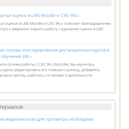
Гиперссылка
рнал оценок в LMS Moodle и СЭО 3KL»
ал оценок в LMS Moodle и СЭО 3KL» поможет преподавателям
тро и уверенно освоить работу с журналом оценок в LMS
ие основы конструирования дистанционных курсов в
Гиперссылка
 обучения 3KL»
ить основы работы с СЭО 3KL (Moodle). Вы научитесь
 курса, редактировать его главную страницу, добавлять
овать группы, работать с отчётами о деятельности
териалов
еке видеоанонсов (для просмотра необходимо
а данных