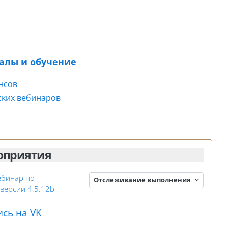
алы и обучение
нсов
ских вебинаров
оприятия
ебинар по
Отслеживание выполнения
Занятие 3KL
версии 4.5.12b
сь на VK