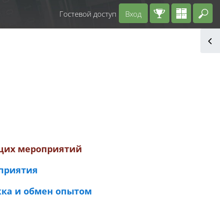
Гостевой доступ
Вход
Вв
щих мероприятий
приятия
жка и обмен опытом