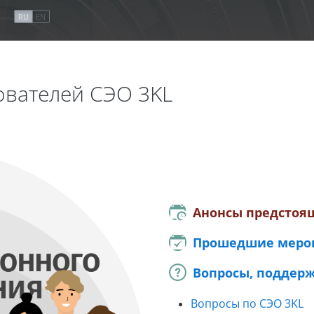
я
RU
EN
ователей СЭО 3KL
пользователей СЭО 3KL | OT
Анонсы предстоя
Прошедшие меро
Вопросы, поддер
Вопросы по СЭО 3KL