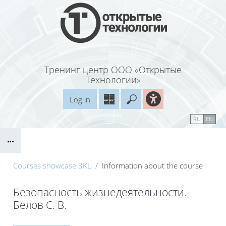
Skip to main content
Тренинг центр ООО «Открытые
Технологии»
Log in
Enter your search query
Справочные материалы
Маршрут внедрения
RU
EN
Blocks
B
Courses showcase 3KL
Information about the course
Безопасность жизнедеятельности.
Белов С. В.
Blocks