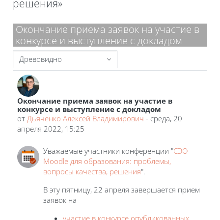
решения»
Блоки
Окончание приема заявок на участие в
конкурсе и выступление с докладом
Режим отображения
Окончание приема заявок на участие в
Количество ответов: 0
конкурсе и выступление с докладом
от
Дьяченко Алексей Владимирович
-
среда, 20
апреля 2022, 15:25
Уважаемые участники конференции "
СЭО
Moodle для образования: проблемы,
вопросы качества, решения
".
В эту пятницу, 22 апреля завершается прием
заявок на
участие в конкурсе опубликованных