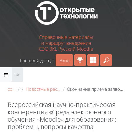
Перейти к основному содержанию
Справочные материалы
и маршрут внедрения
СЭО 3KL Русский Moodle
Гостевой доступ
Вход
Введите 
Блоки
conf_2022
Новостные рассылки участникам конференции
Окончание приема заявок на участие в конкурсе и выступление с докладом
Всероссийская научно-практическая
конференция «Среда электронного
обучения «Moodle» для образования:
проблемы, вопросы качества,