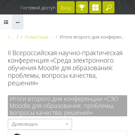
Перейти к основному содержанию
Гостевой доступ
Вход
Введите 
Блоки
conf_2023
Новостные рассылки участникам конференции
Итоги второго дня конференции «СЭО Moodle для образования: проблемы, вопросы качества, решения»
II Всероссийская научно-практическая
конференция «Среда электронного
обучения Moodle для образования:
проблемы, вопросы качества,
решения»
Блоки
Итоги второго дня конференции «СЭО
Moodle для образования: проблемы,
вопросы качества, решения»
Режим отображения