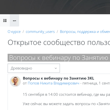
Перейти к основному содержанию
Календарь
Справочные материалы
Маршрут внедрени
Блоки
О курсе
community_users
Вопросы, поддержка и обме
Открытое сообщество польз
Блоки
Вопросы к вебинару по Занятию
Режим отображения
Вопросы к вебинару по Занятию 3KL
Количество ответов: 2
от
Попов Никита Владимирович
-
пятница, 1 сент
15 сентября в 14:00 состоится вебинар, где мы 
Уже сейчас вы можете задать вопросы по «Занят