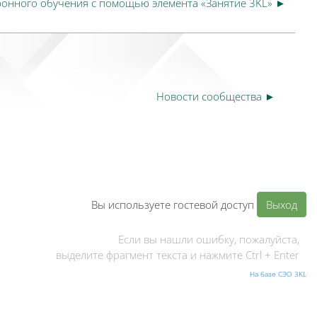
ронного обучения с помощью элемента «Занятие 3KL» ►
Новости сообщества ►
Вы используете гостевой доступ
Выход
Если вы нашли ошибку, пожалуйста,
выделите фрагмент текста и нажмите Ctrl + Enter
На базе СЭО 3KL