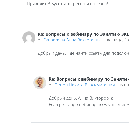
Приходите! Будет интересно и полезно!
Re: Вопросы к вебинару по Занятию 3K
В ответ на Попов Никита Владимирович
от
Гаврилова Анна Викторовна
-
пятница, 1
Добрый день. Где найти ссылку для подключ
Re: Вопросы к вебинару по Заняти
В ответ на Гаврилова Анна Викторовна
от
Попов Никита Владимирович
-
пятн
Добрый день, Анна Викторовна!
Если речь про вебинар по улучшениям 