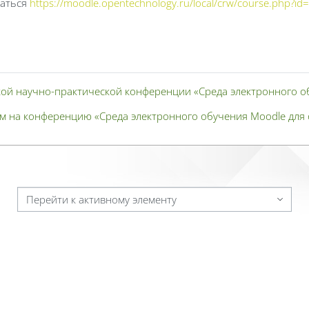
ваться
https://moodle.opentechnology.ru/local/crw/course.php?id
ской научно-практической конференции «Среда электронного о
 на конференцию «Среда электронного обучения Moodle для 
Перейти к активному элементу