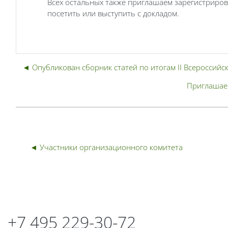
Всех остальных также приглашаем зарегистриро
посетить или выступить с докладом.
◄ Опубликован сборник статей по итогам II Всероссий
Приглашаем
◄ Участники организационного комитета
Блоки
Блоки
+7 495 229-30-72