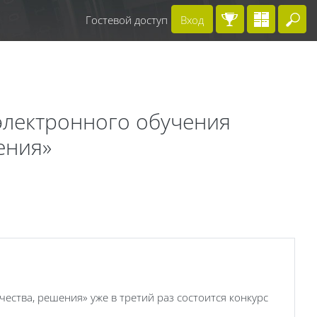
Гостевой доступ
Вход
Вв
 электронного обучения
ения»
ества, решения» уже в третий раз состоится конкурс