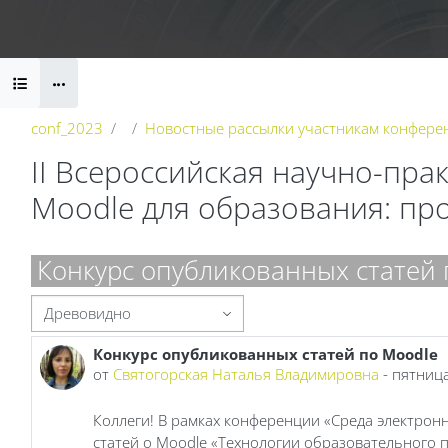
Перейти к основному содержанию
Блоки
conf_2023
Новостные рассылки участникам конфере
II Всероссийская научно-пр
Moodle для образования: пр
Блоки
Конкурс опубликованных статей 
Режим отображения
Конкурс опубликованных статей по Moodle
Количество ответов: 0
от
Святогорская Наталья Владимировна
-
пятница
Коллеги! В рамках конференции «Среда электронн
статей о Moodle «Технологии образовательного 