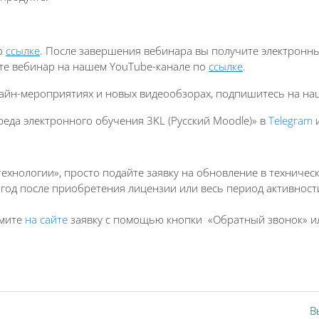
о
ссылке
. После завершения вебинара вы получите электронны
ите вебинар на нашем YouTube-канале по
ссылке
.
айн-мероприятиях и новых видеообзорах, подпишитесь на н
еда электронного обучения 3KL (Русский Moodle)» в
Telegram
хнологии», просто подайте заявку на обновление в техничес
 год после приобретения лицензии или весь период активнос
рмите
на сайте
заявку с помощью кнопки «Обратный звонок» ил
В