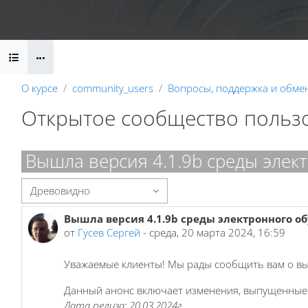
Перейти к основному содержанию
Календарь
Справочные материалы
Маршрут внедрени
Блоки
О курсе
community_users
Вопросы, поддержка и обме
Открытое сообщество польз
Блоки
Вышла версия 4.1.9b среды элек
Режим отображения
Вышла версия 4.1.9b среды электронного о
Количество ответов: 0
от
Гусев Сергей
-
среда, 20 марта 2024, 16:59
Уважаемые клиенты! Мы рады сообщить вам о вых
Данный анонс включает изменения, выпущенные 
Дата релиза: 20.03.2024г.