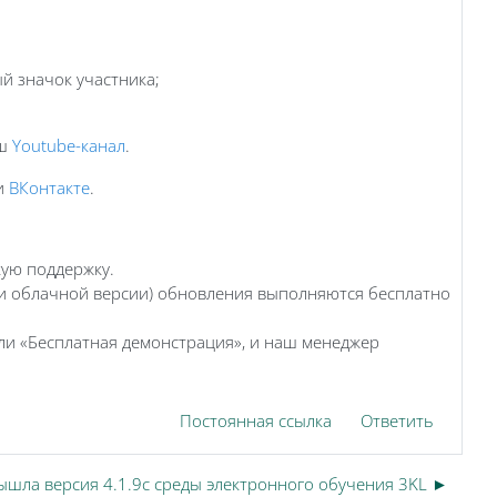
й значок участника;
аш
Youtube-канал
.
и
ВКонтакте
.
кую поддержку.
ти облачной версии) обновления выполняются бесплатно
и «Бесплатная демонстрация», и наш менеджер
Постоянная ссылка
Ответить
ышла версия 4.1.9c среды электронного обучения 3KL ►