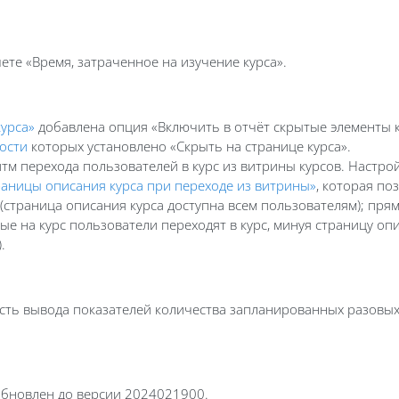
те «Время, затраченное на изучение курса».
курса»
добавлена опция «Включить в отчёт скрытые элементы к
ости
которых установлено «Скрыть на странице курса».
итм перехода пользователей в курс из витрины курсов. Настр
раницы описания курса при переходе из витрины»
, которая п
 (страница описания курса доступна всем пользователям); пря
ые на курс пользователи переходят в курс, минуя страницу оп
.
ость вывода показателей количества запланированных разовых 
 обновлен до версии 2024021900.