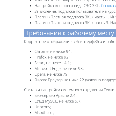
Настройка внешнего вида СЭО 3КL.
Ссылка 
Зачисление, подписка пользователя на кур
Плагин «Платная подписка 3KL» часть 1. И
Плагин «Платная подписка 3KL» часть 3. На
Требования к рабочему месту
Корректное отображение веб-интерфейса и рабо
Chrome, не ниже 94;
Firefox, не ниже 92;
Safari, не ниже 14.1;
Microsoft Edge, не ниже 93;
Opera, не ниже 79;
Яндекс.Браузер не ниже 22 (условно подде
Состав и настройки системного окружения Техни
веб-сервер Apache 2.4;
СУБД MySQL, не ниже 5.7;
Unoconv;
Msodbcsql;