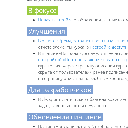
В фокусе
Новая настройка
отображения данных в отче
Улучшения
В отчете «Время, затраченное на изучение 
отчете элементы курса, в
настройке доступн
В плагине «Витрина курсов» улучшен алгор
настройкой «Перенаправление в курс со ст
курс только через страницу описания курса
скрыта от пользователей); ранее подписанн
на страницу описания по хлебным крошкам)
Для разработчиков
В cli-скрипт статистики добавлена возможн
задач, завершившихся неудачно».
Обновления плагинов
Плагин «Автозачисление» (enrol_autoenrol)