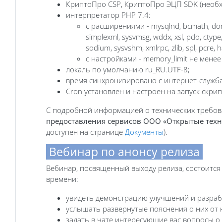
КриптоПро CSP, КриптоПро ЭЦП SDK (необх
интерпретатор PHP 7.4:
с расширениями - mysqlnd, bcmath, dom, gd
simplexml, sysvmsg, wddx, xsl, pdo, ctype, f
sodium, sysvshm, xmlrpc, zlib, spl, pcre, 
с настройками - memory_limit не менее
локаль по умолчанию ru_RU.UTF-8;
время синхронизировано с интернет-служб
Cron установлен и настроен на запуск скрип
С подробной информацией о технических требов
предоставления сервисов ООО «Открытые тех
доступен на странице
Документы
).
Вебинар по анонсу релиза
Вебинар, посвященный выходу релиза, состоится 
времени:
увидеть демонстрацию улучшений и разраб
услышать развернутые пояснения о них от 
задать в чате интересующие вас вопросы о 