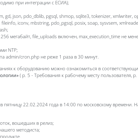
одимо при интеграции с ЕСИА);
, json, pdo_dblib, pgsql, shmop, sqlite3, tokenizer, xmlwriter, opc
ileinfo, iconv, mbstring, pdo_pgsql, posix, soap, sysvsem, xmlreader, z
hash;
 256 мегабайт, file_uploads включен, max_execution_time не мен
ами NTP;
та admin/cron.php не реже 1 раза в 30 минут.
аниях к оборудованию можно ознакомиться в соответствующи
нологии»
( р. 5 - Требования к рабочему месту пользователя, р
в пятницу 22.02.2024 года в 14:00 по московскому времени. 
оток, вошедших в релиз;
нашего методиста;
продукте.