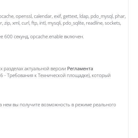
ache, openssl, calendar, exif, gettext, ldap, pdo_mysql, phar,
ip, xml, curl, ftp, intl, mysqli, pdo_sqlite, readline, sockets,
ее 600 секунд, opcache.enable включен.
х разделах актуальной версии
Регламента
. 6 - Требования к Технической площадке), который
На нем вы получите возможность в режиме реального