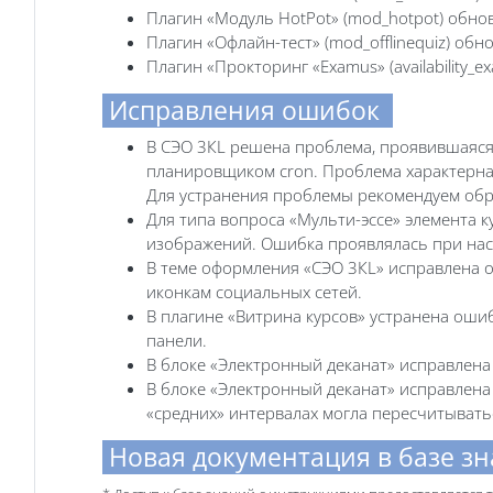
Плагин «Модуль HotPot» (mod_hotpot) обно
Плагин «Офлайн-тест» (mod_offlinequiz) об
Плагин «Прокторинг «Examus» (availability
Исправления ошибок
В СЭО 3КL решена проблема, проявившаяся 
планировщиком cron. Проблема характерна, 
Для устранения проблемы рекомендуем обра
Для типа вопроса «Мульти-эссе» элемента к
изображений. Ошибка проявлялась при нас
В теме оформления «СЭО 3КL» исправлена ош
иконкам социальных сетей.
В плагине «Витрина курсов» устранена оши
панели.
В блоке «Электронный деканат» исправлена
В блоке «Электронный деканат» исправлена
«средних» интервалах могла пересчитывать
Новая документация в базе з