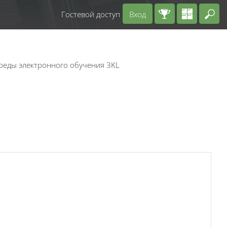
Гостевой доступ
Вход
Вв
среды электронного обучения 3KL