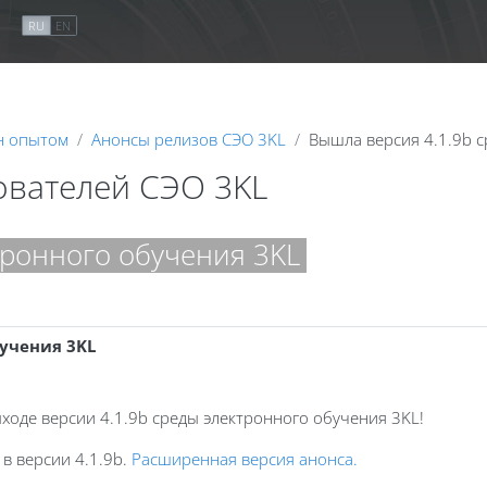
я
RU
EN
н опытом
Анонсы релизов СЭО 3KL
Вышла версия 4.1.9b 
ователей СЭО 3KL
тронного обучения 3KL
бучения 3KL
оде версии 4.1.9b среды электронного обучения 3KL!
в версии 4.1.9b.
Расширенная версия анонса.