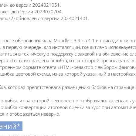
влен до версии 2024021051.
новлен до версии 2023070704.
_examus2) обновлен до версии 2024021401.
после обновления ядра Moodle c 3.9 на 4.1 и приводившая к
в первую очередь, для инсталляций, где активно используетс
титься в техническую поддержку с заявкой на обновление си
урса «Тест» исправлена ошибка, из-за которой преподавателю
троенном формате ответа «HTML-редактор с выбором файлов»
ибка цветовой схемы, из-за которой указанный в настройках 
бка, которая препятствовала размещению блоков на странице к
 ошибка, из-за которой некорректно отображался календарь у
 ошибка конвертации итоговой оценки за курс при автоматиче
ся и отображаться неверно.
наний*