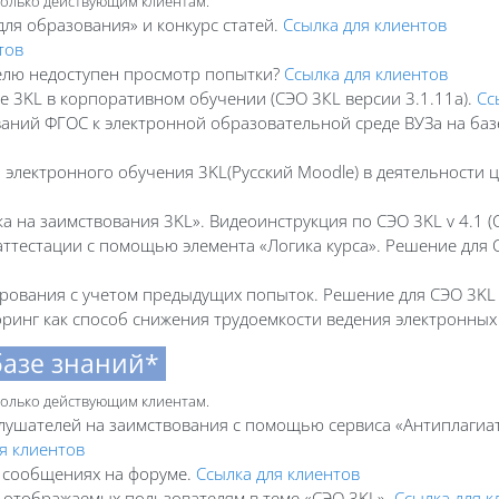
 только действующим клиентам.
 для образования» и конкурс статей.
Ссылка для клиентов
тов
елю недоступен просмотр попытки?
Ссылка для клиентов
e 3KL в корпоративном обучении (СЭО 3КL версии 3.1.11а).
Сс
аний ФГОС к электронной образовательной среде ВУЗа на базе
 электронного обучения 3KL(Русский Moodle) в деятельности ц
а на заимствования 3KL»‎. Видеоинструкция по СЭО 3KL v 4.1 (
ттестации с помощью элемента «Логика курса». Решение для СЭ
рования с учетом предыдущих попыток. Решение для СЭО 3KL v
ринг как способ снижения трудоемкости ведения электронных к
базе знаний*
 только действующим клиентам.
слушателей на заимствования с помощью сервиса «Антиплагиа
я клиентов
 сообщениях на форуме.
Ссылка для клиентов
, отображаемых пользователям в теме «СЭО 3KL».
Ссылка для к