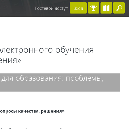
Гостевой доступ
Вход
Вв
 электронного обучения
ения»
для образования: проблемы,
вопросы качества, решения»