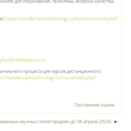
oodle для образования: проблемы, вопросы качества,
ии:
https://moodle.opentechnology.ru/local/crw/course.php?
.php?id=969#section-4
.
вательного процесса для курсов дистанционного
ps://moodle.opentechnology.ru/course/view.php?
Постоянная ссылка
ованных научных статей продлен до 08 апреля 2024г. ►