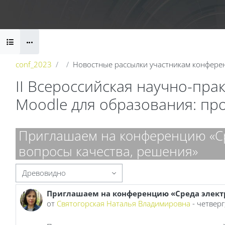
Перейти к основному содержанию
Блоки
conf_2023
Новостные рассылки участникам конфере
II Всероссийская научно-пр
Moodle для образования: пр
Блоки
Приглашаем на конференцию «Ср
вопросы качества, решения»
Режим отображения
Приглашаем на конференцию «Среда электр
Количество ответов: 0
от
Святогорская Наталья Владимировна
-
четверг