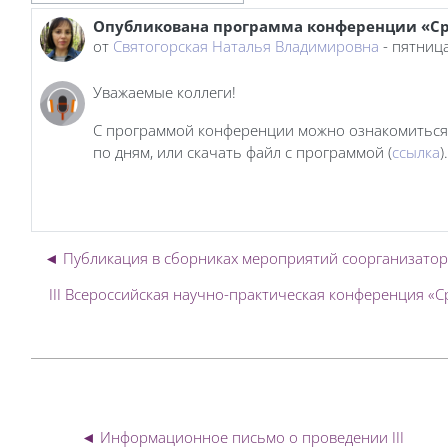
Опубликована программа конференции «Сре
Количество ответов: 0
от
Святогорская Наталья Владимировна
-
пятница
Уважаемые коллеги!
С программой конференции можно ознакомиться на
по дням, или скачать файл с программой (
ссылка
).
◄ Публикация в сборниках мероприятий соорганизато
III Всероссийская научно-практическая конференция «С
◄ Информационное письмо о проведении III 