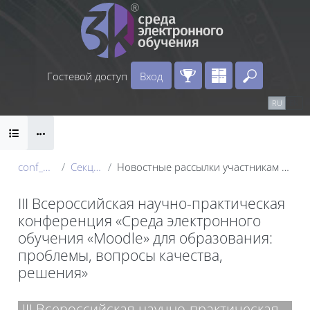
Перейти к основному содержанию
Гостевой доступ
Вход
Введите 
Календарь
Справочные материалы
RU
EN
Блоки
Маршрут внедрения
conf_2024
Секция 1
Новостные рассылки участникам конференции
III Всероссийская научно-практическая
конференция «Среда электронного
обучения «Moodle» для образования:
проблемы, вопросы качества,
решения»
Блоки
III Всероссийская научно-практическая