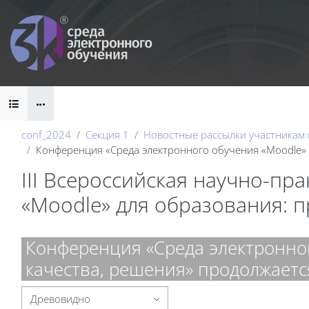
Перейти к основному содержанию
Блоки
conf_2024
Секция 1
Новостные рассылки участникам
Конференция «Среда электронного обучения «Moodle» 
III Всероссийская научно-пр
«Moodle» для образования: 
Блоки
Конференция «Среда электронног
качества, решения» продолжаетс
Режим отображения