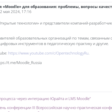
 «Moodle» для образования: проблемы, вопросы качес
22 мая 2024, 17:16
ткрытые технологии» и представители компаний-разработчиков
тавителей образовательных организаций по темам, связанным
цифровых инструментов в педагогическую практику и другие.
Tube:
https://www.youtube.com/c/OpentechnologyRu
.
ps://t.me/Moodle_Russia
процесса через интеграцию Юрайта и LMS Moodle"
ень конференции III Всероссийская научно-практическая кон