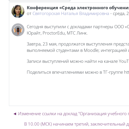
Конференция «Среда электронного обучения
Количество ответов: 0
от
Святогорская Наталья Владимировна
-
среда, 
Сегодня выступили с докладами партнеры ООО «О
Юрайт, ProctorEdu, МТС Линк.
Завтра, 23 мая, продолжатся выступления предс
выполняемой студентами в Moodle; интеграцией 
Записи выступлений можно найти на канале You
Поделиться впечатлениями можно в ТГ-группе htt
◄ Изменение ссылки на доклад "Организация учебного 
В 10.00 (МСК) начинаем третий, заключительный д