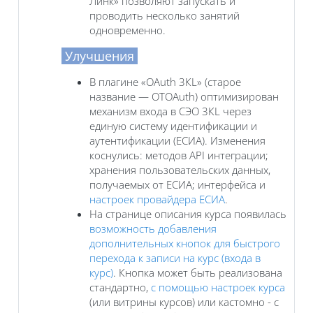
Линк» позволяют запускать и
проводить несколько занятий
одновременно.
Улучшения
В плагине «OAuth 3КL» (старое
название — OTOAuth) оптимизирован
механизм входа в СЭО 3КL через
единую систему идентификации и
аутентификации (ЕСИА). Изменения
коснулись: методов API интеграции;
хранения пользовательских данных,
получаемых от ЕСИА; интерфейса и
настроек провайдера ЕСИА
.
На странице описания курса появилась
возможность добавления
дополнительных кнопок для быстрого
перехода к записи на курс (входа в
курс)
. Кнопка может быть реализована
стандартно,
с помощью настроек курса
(или витрины курсов) или кастомно - с