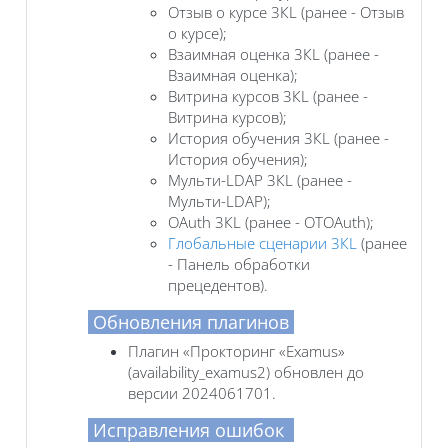
Отзыв о курсе 3КL (ранее - Отзыв
о курсе);
Взаимная оценка 3КL (ранее -
Взаимная оценка);
Витрина курсов 3КL (ранее -
Витрина курсов);
История обучения 3КL (ранее -
История обучения);
Мульти-LDAP 3КL (ранее -
Мульти-LDAP);
OAuth 3КL (ранее - OTOAuth);
Глобальные сценарии 3КL
(ранее
- Панель обработки
прецедентов).
Обновления плагинов
Плагин «Прокторинг «Examus»
(availability_examus2) обновлен до
версии 2024061701.
Исправления ошибок