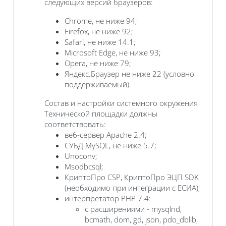
следующих версий браузеров:
Chrome, не ниже 94;
Firefox, не ниже 92;
Safari, не ниже 14.1;
Microsoft Edge, не ниже 93;
Opera, не ниже 79;
Яндекс.Браузер не ниже 22 (условно
поддерживаемый).
Состав и настройки системного окружения
Технической площадки должны
соответствовать:
веб-сервер Apache 2.4;
СУБД MySQL, не ниже 5.7;
Unoconv;
Msodbcsql;
КриптоПро CSP, КриптоПро ЭЦП SDK
(необходимо при интеграции с ЕСИА);
интерпретатор PHP 7.4:
с расширениями - mysqlnd,
bcmath, dom, gd, json, pdo_dblib,