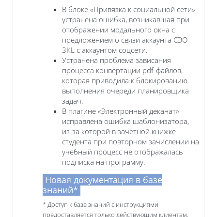
В блоке «Привязка к социальной сети»
устранена ошибка, возникавшая при
отображении модального окна с
предложением о связи аккаунта СЭО
3КL с аккаунтом соцсети.
Устранена проблема зависания
процесса конвертации pdf-файлов,
которая приводила к блокированию
выполнения очереди планировщика
задач.
В плагине «Электронный деканат»
исправлена ошибка шаблонизатора,
из-за которой в зачётной книжке
студента при повторном зачислении на
учебный процесс не отображалась
подписка на программу.
Новая документация в базе
знаний*
* Доступ к базе знаний с инструкциями
предоставляется только действующим клиентам.