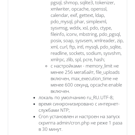
pgsql, shmop, sqlite3, tokenizer,
xmlwriter, opcache, openssl,
calendar, exif, gettext, ldap,
pdo_mysql, phar, simplexml,
sysvmsg, wddx, xsl, pdo, ctype,
fileinfo, iconv, mbstring, pdo_pgsql,
posix, soap, sysvsem, xmlreader, zip,
xml, curl, ftp, intl, mysqli, pdo_sqlite,
readline, sockets, sodium, sysvshm,
xmlrpc, zlib, spl, pcre, hash;
с настройками - memory_limit не
менее 256 мегабайт, file_uploads
включен, max_execution_time не
менее 600 секунд, opcache.enable
включен.
локаль по умолчанию ru_RU.UTF-8;
время синхронизировано с интернет-
службами NTP;
Cron установлен и настроен на запуск
скрипта admin/cron.php не реже 1 раза
в 30 минут.