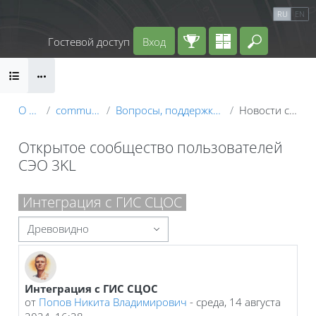
Перейти к основному содержанию
Календарь
Справочные материалы
RU
EN
Маршрут внедрения
Гостевой доступ
Вход
Введите 
Блоки
О курсе
community_users
Вопросы, поддержка и обмен опытом
Новости сообщества
Открытое сообщество пользователей
СЭО 3KL
Блоки
Интеграция с ГИС СЦОС
Режим отображения
Интеграция с ГИС СЦОС
Количество ответов: 0
от
Попов Никита Владимирович
-
среда, 14 августа