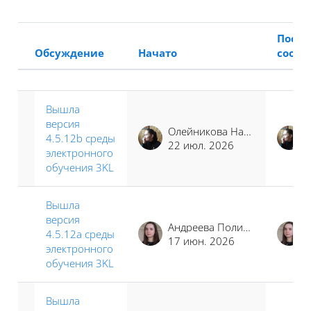
После
Обсуждение
Начато
сооб
Статус
Список обсуждений. Показано 40
Вышла
версия
Олейникова Наталья Сергеевна
4.5.12b среды
22 июл. 2026
электронного
обучения 3KL
Вышла
версия
Андреева Полина Иосифовна
4.5.12a среды
17 июн. 2026
электронного
обучения 3KL
Вышла