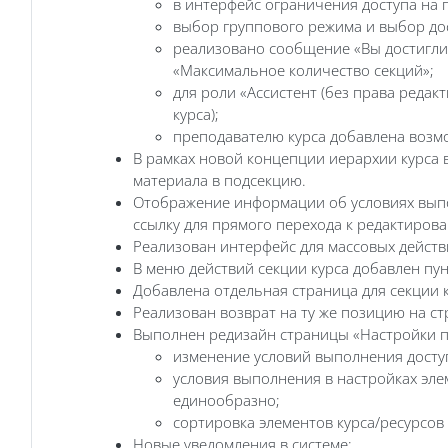
в интерфейс ограничения доступа на 
выбор группового режима и выбор дос
реализовано сообщение «Вы достигли 
«Максимальное количество секций»;
для роли «Ассистент (без права редак
курса);
преподавателю курса добавлена возмо
В рамках новой концепции иерархии курса 
материала в подсекцию.
Отображение информации об условиях выпо
ссылку для прямого перехода к редактиров
Реализован интерфейс для массовых действи
В меню действий секции курса добавлен пу
Добавлена отдельная страница для секции к
Реализован возврат на ту же позицию на ст
Выполнен редизайн страницы «Настройки п
изменение условий выполнения доступ
условия выполнения в настройках эле
единообразно;
сортировка элементов курса/ресурсов
Новые уведомления в системе: