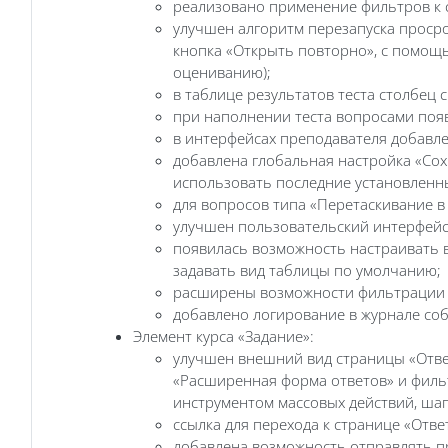
реализовано применение фильтров к с
улучшен алгоритм перезапуска просро
кнопка «Открыть повторно», с помощь
оцениванию);
в таблице результатов теста столбец
при наполнении теста вопросами поя
в интерфейсах преподавателя добавле
добавлена глобальная настройка «Со
использовать последние установленн
для вопросов типа «Перетаскивание в
улучшен пользовательский интерфейс
появилась возможность настраивать в
задавать вид таблицы по умолчанию;
расширены возможности фильтрации н
добавлено логирование в журнале со
Элемент курса «Задание»:
улучшен внешний вид страницы «Ответ
«Расширенная форма ответов» и фильт
инструментом массовых действий, ша
ссылка для перехода к странице «Отв
добавлена возможность отправлять п