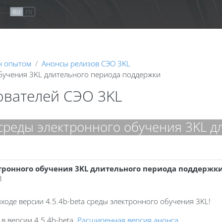
я
RU
EN
н опытом
Анонсы релизов СЭО 3KL
обучения 3KL длительного периода поддержки
ователей СЭО 3KL
 среды электронного обучения 3KL 
ктронного обучения 3KL длительного периода поддержк
8
оде версии 4.5.4b-beta среды электронного обучения 3KL!
 версии 4.5.4b-beta.
Расширенная версия анонса
.