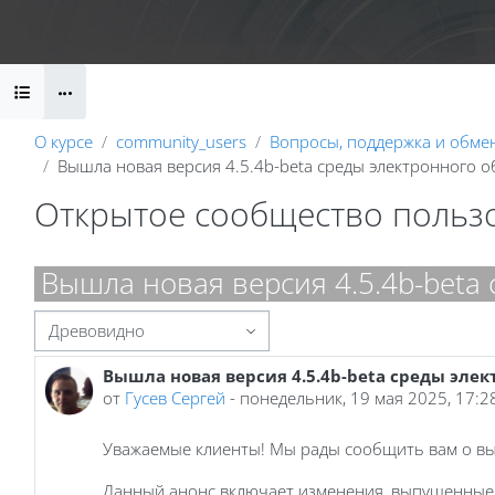
Перейти к основному содержанию
Календарь
Справочные материалы
Маршрут внедрени
Блоки
О курсе
community_users
Вопросы, поддержка и обме
Вышла новая версия 4.5.4b-beta среды электронного 
Открытое сообщество польз
Блоки
Вышла новая версия 4.5.4b-beta
Режим отображения
Вышла новая версия 4.5.4b-beta среды эле
Количество ответов: 0
от
Гусев Сергей
-
понедельник, 19 мая 2025, 17:2
Уважаемые клиенты! Мы рады сообщить вам о вых
Данный анонс включает изменения, выпущенные в