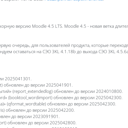
орную версию Moodle 4.5 LTS. Moodle 4.5 - новая ветка дли
ервую очередь, для пользователей продукта, которые переходят
ндуем оставаться на СЭО 3KL 4.1.18b до выхода СЭО 3KL 4.5.
сии 2025041301.
st) обновлен до версии 2025041901.
тий» (report_extendedlog) обновлен до версии 2024010800.
rd» (booktool_wordimport) обновлен до версии 2025042300.
)» (qformat_wordtable) обновлен до версии 2025042300.
iris) обновлен до версии 2025042200.
новлен до версии 2023091901.
ort) обновлен до версии 2025042800.