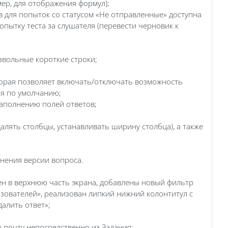
ер, для отображения формул);
 для попыток со статусом «Не отправленные» доступна
ытку теста за слушателя (перевести черновик к
звольные короткие строки;
торая позволяет включать/отключать возможность
ия по умолчанию;
заполнению полей ответов;
лять столбцы, устанавливать ширину столбца), а также
нения версии вопроса.
ен в верхнюю часть экрана, добавлены новый фильтр
зователей», реализован липкий нижний колонтитул с
алить ответ»;
почту непосредственно из Задания;