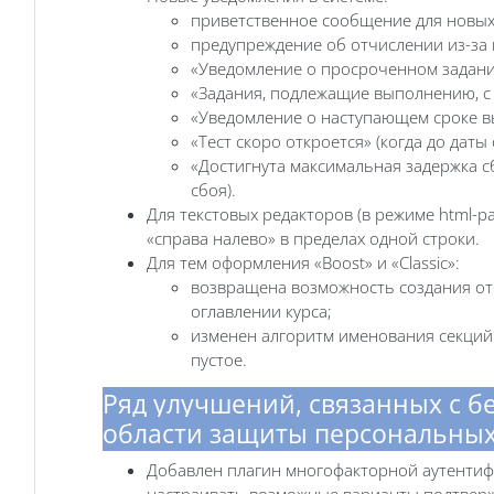
приветственное сообщение для новых 
предупреждение об отчислении из-за 
«Уведомление о просроченном задании»
«Задания, подлежащие выполнению, с у
«Уведомление о наступающем сроке вы
«Тест скоро откроется» (когда до даты
«Достигнута максимальная задержка сб
сбоя).
Для текстовых редакторов (в режиме html-р
«справа налево» в пределах одной строки.
Для тем оформления «Boost» и «Classic»:
возвращена возможность создания отс
оглавлении курса;
изменен алгоритм именования секций 
пустое.
Ряд улучшений, связанных с 
области защиты персональны
Добавлен плагин многофакторной аутентифи
настраивать возможные варианты подтвер