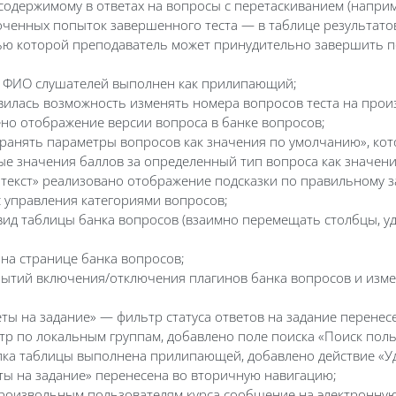
одержимому в ответах на вопросы с перетаскиванием (наприм
ченных попыток завершенного теста — в таблице результатов
ю которой преподаватель может принудительно завершить поп
 с ФИО слушателей выполнен как прилипающий;
вилась возможность изменять номера вопросов теста на прои
но отображение версии вопроса в банке вопросов;
хранять параметры вопросов как значения по умолчанию», ко
ые значения баллов за определенный тип вопроса как значен
 текст» реализовано отображение подсказки по правильному 
 управления категориями вопросов;
ид таблицы банка вопросов (взаимно перемещать столбцы, уда
а странице банка вопросов;
бытий включения/отключения плагинов банка вопросов и изме
ы на задание» — фильтр статуса ответов на задание перенес
р по локальным группам, добавлено поле поиска «Поиск поль
пка таблицы выполнена прилипающей, добавлено действие «Уд
еты на задание» перенесена во вторичную навигацию;
роизвольным пользователям курса сообщение на электронную 