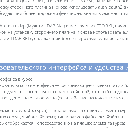
th_otoauth (OAuth 3KL) и исключен из СЭО 3KL, начиная с вер
новку стороннего плагина и снова использовать auth_oauth2 в
 обладающий более широкими функциональными возможностям
h_otmultildap (Мульти-LDAP 3KL) и исключен из СЭО 3KL, начи
кой на установку стороннего плагина и снова использовать au
ульти-LDAP 3KL», обладающий более широкими функциональ
зовательского интерфейса и удобства 
рфейса в курсе:
овательского интерфейса — раскрывающееся меню статуса (м
 подменю — около пункта в меню действий, который предпола
ывает дополнительное меню (если действие включает только дв
мента курса(ресурса) — в зависимости от вида элемента кур
х сообщений для Форума; тип и размер файла для Файла и т. п
ь отображается непосредственно на плашке элемента курса;