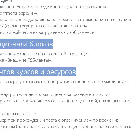
ожность управлять видимостью участников группы.
Commons версии 4.
бора паролей добавлена возможность применения на странице
 (кроме текущего) сеансов пользователя.
стки exif-тегов из загруженных изображений.
ционала блоков
альном окне, а не на отдельной странице.
ка «Внешние RSS-ленты».
тов курсов и ресурсов
са теперь учитываются настройки выполнения по умолчанию.
внутри теста несколько оценок за разные его части;
рывать информацию об оценке (и полученной, и максимальной
вопросов в тесте;
мер при прохождении теста с ограничением по времени;
глядным (появляется соответствующее сообщение о времени п