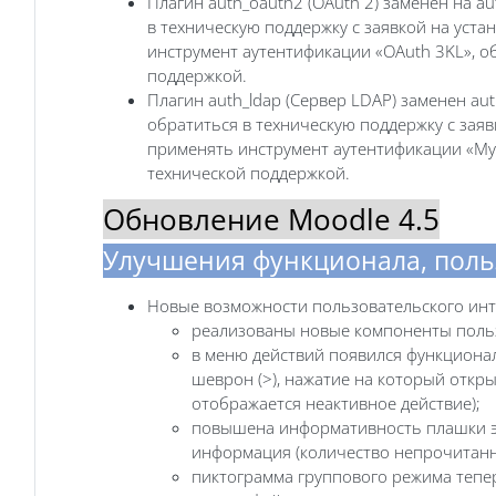
Плагин auth_oauth2 (OAuth 2) заменен на au
в техническую поддержку с заявкой на уста
инструмент аутентификации «OAuth 3KL»,
поддержкой.
Плагин auth_ldap (Сервер LDAP) заменен aut
обратиться в техническую поддержку с заяв
применять инструмент аутентификации «М
технической поддержкой.
Обновление Moodle 4.5
Улучшения функционала, поль
Новые возможности пользовательского инте
реализованы новые компоненты польз
в меню действий появился функционал
шеврон (>), нажатие на который откр
отображается неактивное действие);
повышена информативность плашки эле
информация (количество непрочитанны
пиктограмма группового режима тепер