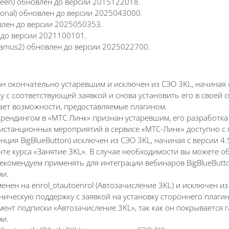
reen) обновлен до версии 2015122018.
itional) обновлен до версии 2025043000.
влен до версии 2025050353.
н до версии 2021100101.
_examus2) обновлен до версии 2025022700.
н окончательно устаревшим и исключен из СЭО 3KL, начиная с
с соответствующей заявкой и снова установить его в своей си
ает возможности, предоставляемые плагином.
ебрендингом в «МТС Линк» признан устаревшим, его разработк
 дистанционных мероприятий в сервисе «МТС-Линк» доступно с
ция BigBlueButton) исключен из СЭО 3KL, начиная с версии 4
е курса «Занятие 3KL». В случае необходимости вы можете об
рекомендуем применять для интеграции вебинаров BigBlueButt
и.
менен на enrol_otautoenrol (Автозачисление 3KL) и исключен из
ическую поддержку с заявкой на установку стороннего плагина
ент подписки «Автозачисление 3KL», так как он покрывается 
и.