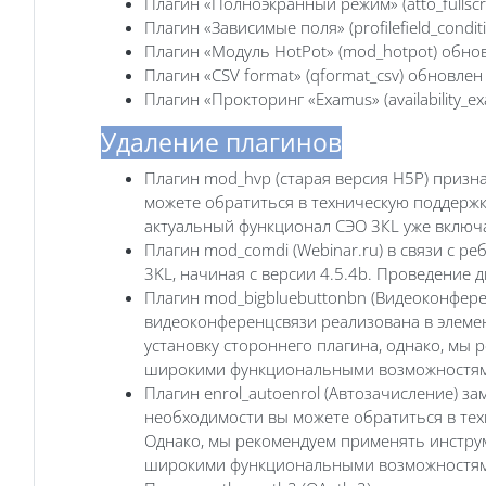
Плагин «Полноэкранный режим» (atto_fullsc
Плагин «Зависимые поля» (profilefield_cond
Плагин «Модуль HotPot» (mod_hotpot) обно
Плагин «CSV format» (qformat_csv) обновле
Плагин «Прокторинг «Examus» (availability
Удаление плагинов
Плагин mod_hvp (старая версия H5P) призна
можете обратиться в техническую поддержку 
актуальный функционал СЭО 3КL уже включ
Плагин mod_comdi (Webinar.ru) в связи с р
3KL, начиная с версии 4.5.4b. Проведение
Плагин mod_bigbluebuttonbn (Видеоконферен
видеоконференцсвязи реализована в элемент
установку стороннего плагина, однако, мы 
широкими функциональными возможностям
Плагин enrol_autoenrol (Автозачисление) за
необходимости вы можете обратиться в техн
Однако, мы рекомендуем применять инструм
широкими функциональными возможностям