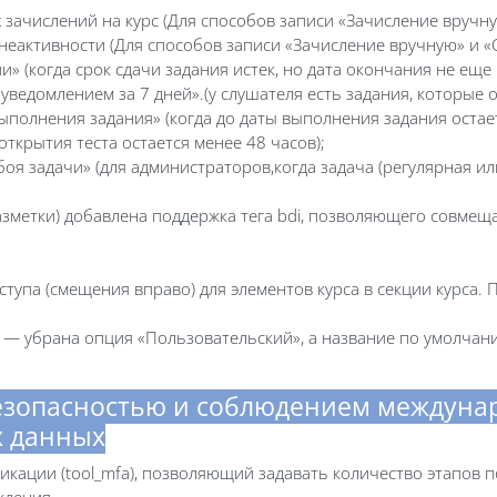
зачислений на курс (Для способов записи «Зачисление вручну
неактивности (Для способов записи «Зачисление вручную» и «
 (когда срок сдачи задания истек, но дата окончания не еще 
ведомлением за 7 дней».(у слушателя есть задания, которые 
полнения задания» (когда до даты выполнения задания остает
 открытия теста остается менее 48 часов);
оя задачи» (для администраторов,когда задача (регулярная и
азметки) добавлена поддержка тега bdi, позволяющего совмещ
тупа (смещения вправо) для элементов курса в секции курса. 
— убрана опция «Пользовательский», а название по умолчанию
безопасностью и соблюдением междунар
х данных
кации (tool_mfa), позволяющий задавать количество этапов п
ждения.