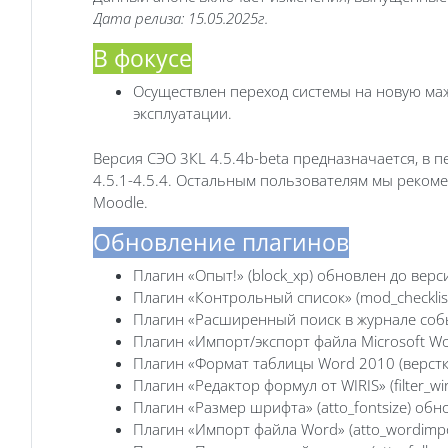
Дата релиза: 15.05.2025г.
В фокусе
Осуществлен переход системы на новую маж
эксплуатации.
Версия СЭО 3КL 4.5.4b-beta предназначается, в п
4.5.1-4.5.4. Остальным пользователям мы рекоме
Moodle.
Обновление плагинов
Плагин «Опыт!» (block_xp) обновлен до вер
Плагин «Контрольный список» (mod_checkli
Плагин «Расширенный поиск в журнале собы
Плагин «Импорт/экспорт файла Microsoft Wo
Плагин «Формат таблицы Word 2010 (верстка
Плагин «Редактор формул от WIRIS» (filter_w
Плагин «Размер шрифта» (atto_fontsize) об
Плагин «Импорт файла Word» (atto_wordimp