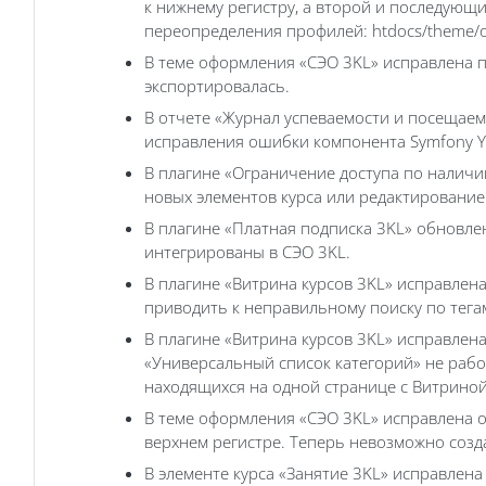
к нижнему регистру, а второй и последующи
переопределения профилей: htdocs/theme/
В теме оформления «СЭО 3KL‎» исправлена 
экспортировалась.
В отчете «Журнал успеваемости и посещаем
исправления ошибки компонента Symfony YA
В плагине «Ограничение доступа по наличи
новых элементов курса или редактирование
В плагине «‎Платная подписка 3KL» обновл
интегрированы в СЭО 3KL.
В плагине «Витрина курсов 3KL» исправлена
приводить к неправильному поиску по тега
В плагине «Витрина курсов 3KL» исправлен
«Универсальный список категорий» не рабо
находящихся на одной странице с Витриной
В теме оформления «СЭО 3KL‎» исправлена 
верхнем регистре. Теперь невозможно созд
В элементе курса «Занятие 3KL» исправлена