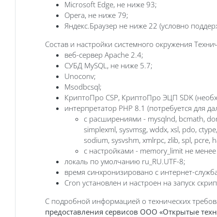
Microsoft Edge, не ниже 93;
Opera, не ниже 79;
Яндекс.Браузер не ниже 22 (условно подде
Состав и настройки системного окружения Техни
веб-сервер Apache 2.4;
СУБД MySQL, не ниже 5.7;
Unoconv;
Msodbcsql;
КриптоПро CSP, КриптоПро ЭЦП SDK (необх
интерпретатор PHP 8.1 (потребуется для да
с расширениями - mysqlnd, bcmath, dom, gd
simplexml, sysvmsg, wddx, xsl, pdo, ctype, f
sodium, sysvshm, xmlrpc, zlib, spl, pcre, 
с настройками - memory_limit не менее
локаль по умолчанию ru_RU.UTF-8;
время синхронизировано с интернет-служб
Cron установлен и настроен на запуск скрип
С подробной информацией о технических требов
предоставления сервисов ООО «Открытые тех