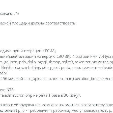
рживаемый).
ческой площадки должны соответствовать:
одимо при интеграции с ЕСИА);
льнейшей миграции на версию СЭО 3KL 4.5.х) или PHP 7.4 (уст
, json, pdo_dblib, pgsql, shmop, sqlite3, tokenizer, xmlwriter, opc
ileinfo, iconv, mbstring, pdo_pgsql, posix, soap, sysvsem, xmlreader, z
hash;
 256 мегабайт, file_uploads включен, max_execution_time не мен
ами NTP;
та admin/cron.php не реже 1 раза в 30 минут.
аниях к оборудованию можно ознакомиться в соответствующи
нологии»
( р. 5 - Требования к рабочему месту пользователя, р