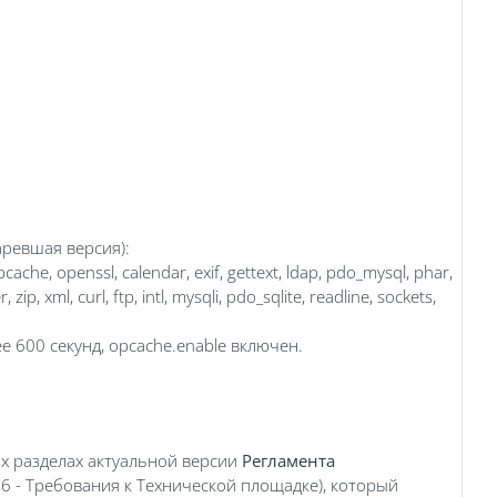
аревшая версия):
ache, openssl, calendar, exif, gettext, ldap, pdo_mysql, phar,
ip, xml, curl, ftp, intl, mysqli, pdo_sqlite, readline, sockets,
ее 600 секунд, opcache.enable включен.
х разделах актуальной версии
Регламента
. 6 - Требования к Технической площадке), который