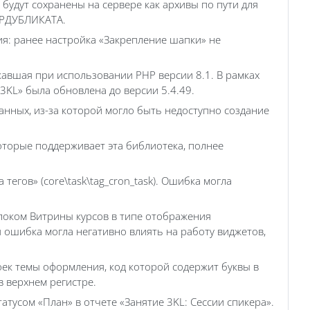
будут сохранены на сервере как архивы по пути для
ЕРДУБЛИКАТА.
я: ранее настройка «Закрепление шапки» не
кавшая при использовании PHP версии 8.1. В рамках
3KL» была обновлена до версии 5.4.49.
анных, из-за которой могло быть недоступно создание
оторые поддерживает эта библиотека, полнее
егов» (core\task\tag_cron_task). Ошибка могла
блоком Витрины курсов в типе отображения
 ошибка могла негативно влиять на работу виджетов,
ек темы оформления, код которой содержит буквы в
 верхнем регистре.
тусом «План» в отчете «Занятие 3KL: Сессии спикера».