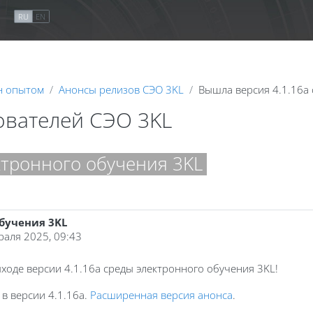
я
RU
EN
н опытом
Анонсы релизов СЭО 3KL
Вышла версия 4.1.16a
ователей СЭО 3KL
ктронного обучения 3KL
обучения 3KL
раля 2025, 09:43
оде версии 4.1.16a среды электронного обучения 3KL!
в версии 4.1.16a.
Расширенная версия анонса
.