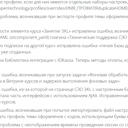
е профили, если для них имеются отдельные наборы настроек, 
opentechnology/profiles/overrides/ИМЯ_ПРОФИЛЯduplicateНОМ
проблема, возникавшая при экспорте профиля темы оформлени
ости элемента курса «Занятие 3KL» исправлена ошибка, возни
ML (otcomponent_yaml) плагина «Техническая поддержка СЭО 
ю подписки на другой курс» исправлена ошибка чтения базы д
 уже созданных.
ена библиотека интеграции с ЮKassa. Теперь методы оплаты, к
 ошибка, возникавшая при запуске задачи «Фоновая обработка т
м в Витрине курсов и задержке выполнения фоновых задач.
а ошибка, из-за которой на странице СЭО 3KL с настроенным 
тала часть интерфейсов с использованием AJAX. Исправленная
 курсов.
ошибка, возникавшая при попытке импортировать файл настро
ать профиль темы оформления с кодом, использующим буквы в
 проблема с неотображением времени проведения сессии со ста