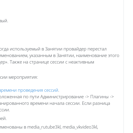
вый.
когда используемый в Занятии провайдер перестал
аименованием, указанным в Занятии, наименование этого
р». Также на странице сессии с неактивным
ссии мероприятия:
времени проведения сессий
.
положенная по пути Администрирование -> Плагины ->
анированного времени начала сессии. Если разница
ссии.
лей.
енованы в media_rutube3kl, media_vkvideo3kl,