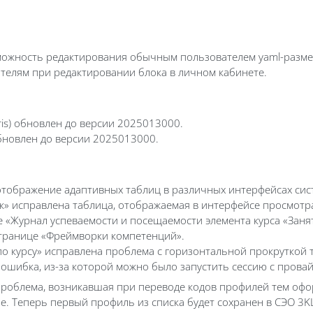
можность редактирования обычным пользователем yaml-размет
телям при редактировании блока в личном кабинете.
iris) обновлен до версии 2025013000.
 обновлен до версии 2025013000.
отображение адаптивных таблиц в различных интерфейсах сис
к» исправлена таблица, отображаемая в интерфейсе просмотр
е «Журнал успеваемости и посещаемости элемента курса «Заня
транице «Фреймворки компетенций».
по курсу» исправлена проблема с горизонтальной прокруткой 
а ошибка, из-за которой можно было запустить сессию с пров
проблема, возникавшая при переводе кодов профилей тем офо
. Теперь первый профиль из списка будет сохранен в СЭО 3KL