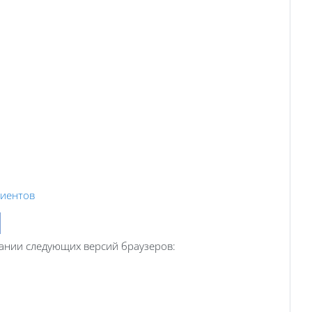
лиентов
ю
ании следующих версий браузеров: