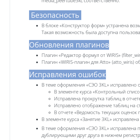
media_peertube3kl, соответственно.
Безопасность
В блоке «Конструктор форм» устранена воз
Такая возможность была доступна пользова
Обновления плагинов
Плагин «Редактор формул от WIRIS» (filter_w
Плагин «WIRIS-плагин для Atto» (atto_wiris)
Исправления ошибок
В теме оформления «‎СЭО 3KL» исправлено 
В элементе курса «Контрольный списо
Исправлена прокрутка таблиц в отчет
Исправлено отображение таблиц на с
В отчете «Ведомость текущих оценок 
В элементе курса «‎Занятие 3KL» исправлен
В теме оформления «СЭО 3KL‎» исправлена 
дублирующими друг друга в нижнем регистре