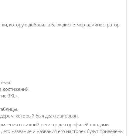
ки, которую добавил в блок диспетчер-администратор.
темы:
а достижений.
тие 3KL».
таблицы.
айдером, который был деактивирован.
рмления в нижний регистр для профилей с кодами,
, его название и названия его настроек будут приведены