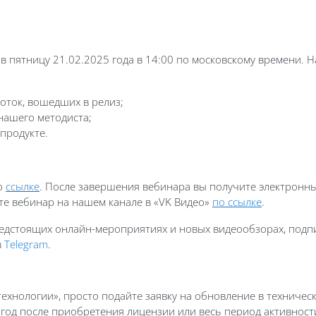
в пятницу 21.02.2025 года в 14:00 по московскому времени. 
оток, вошедших в релиз;
нашего методиста;
продукте.
о
ссылке
. После завершения вебинара вы получите электронны
ите вебинар на нашем канале в «VK Видео»
по ссылке
.
едстоящих онлайн-мероприятиях и новых видеообзорах, подп
в
Telegram
.
хнологии», просто подайте заявку на обновление в техничес
 год после приобретения лицензии или весь период активнос