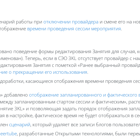
сценарий работы при
отключении провайдера
и смене его на но
 отображение
времени проведения сессии мероприятия
.
ровано поведение формы редактирования Занятия для случая, 
менован). Теперь, если в СЭО 3KL отсутствует провайдер с н
едактирования Занятия с пометкой «Ранее выбранный провайде
ние о прекращении его использования
.
ы доработки, касающиеся отображения времени проведения се
ра» добавлено
отображение запланированного и фактического 
 между запланированным стартом сессии и фактическим», рас
Занятие 3KL» и позволяющая задать порядок отображения запл
я в настройке, фактическое время не будет отображаться в се
влен
сценарий
, который удаляет все записи блогов пользовате
Peertube
, разработанные Открытыми технологиями, были переим