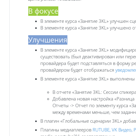
В фокусе
В элементе курса «‎Занятие 3KL» улучшен 
В элементе курса «Занятие 3KL» улучшено
Улучшения
В элементе курса «‎Занятие 3KL» модифици
существовать (был деактивирован или переи
провайдера будет подставляться в форму р
провайдером будет отображаться
уведомле
В элементе курса «Занятие 3KL» выполнен
В отчете «Занятие 3KL: Сессии спике
Добавлена новая настройка «‎Разница
Отчеты -> Отчет по элементу курса «
между временами меньше, чем заданна
В плагин «‎Глобальные сценарии 3KL» доба
Плагины медиаплееров
RUTUBE, VK Видео, 