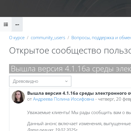
Перейти к основному содержанию
Календарь
Справочные материалы
Маршрут внедрени
Блоки
О курсе
community_users
Вопросы, поддержка и обме
Открытое сообщество польз
Блоки
Вышла версия 4.1.16a среды эле
Режим отображения
Вышла версия 4.1.16a среды электронного 
Количество ответов: 0
от
Андреева Полина Иосифовна
-
четверг, 20 фев
Уважаемые клиенты! Мы рады сообщить вам о вых
Данный анонс включает изменения, выпущенные 
Дата релиза: 19.02.2025г.