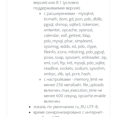
версия) или 8.1 (условно
поддерживаемая версия):
с расширениями - mysqlnd,
bcmath, dom, gd, json, pdo_dblib,
pgsql, shmop, sqlite3, tokenizer,
xmlwriter, opcache, openssl,
calendar, exif, gettext, ldap,
pdo_mysql, phar, simplexml,
sysvmsg, wddx, xsl, pdo, ctype,
fileinfo, iconv, mbstring, pdo_pgsql,
posix, soap, sysvsem, xmlreader, zip,
xml, curl, ftp, intl, mysqli, pdo_sqlite,
readline, sockets, sodium, sysvshm,
xmlrpc, zlib, spl, pcre, hash;
с настройками - memory_limit не
менее 256 мегабайт, file_uploads
включен, max_execution_time не
менее 600 секунд, opcache.enable
включен.
локаль по умолчанию ru_RU.UTF-8;
время синхронизировано с интернет-