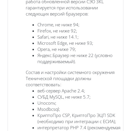
работа обновленной версии СЭО 3КL
гарантируется при использовании
следующих версий браузеров:
Chrome, не ниже 94;
Firefox, не ниже 92;
Safari, не ниже 14.1;
Microsoft Edge, не ниже 93;
Opera, не ниже 79;
Яндекс.Браузер не ниже 22 (условно
поддерживаемый).
Состав и настройки системного окружения
Технической площадки должны
соответствовать:
веб-сервер Apache 2.4;
СУБД MySQL, не ниже 5.7;
Unoconv;
Msodbcsql;
КриптоПро CSP, КриптоПро ЭЦП SDK
(необходимо при интеграции с ЕСИА);
интерпретатор PHP 7.4 (рекомендуемая