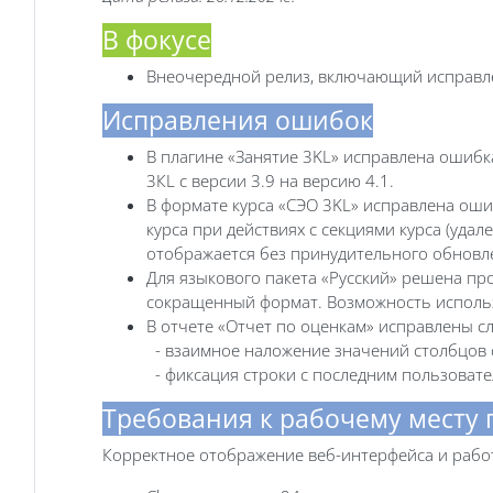
В фокусе
Внеочередной релиз, включающий исправле
Исправления ошибок
В плагине «Занятие 3KL» исправлена ошибка
3КL с версии 3.9 на версию 4.1.
В формате курса «СЭО 3KL» исправлена оши
курса при действиях с секциями курса (удал
отображается без принудительного обновл
Для языкового пакета «Русский» решена пр
сокращенный формат. Возможность использо
В отчете «Отчет по оценкам» исправлены 
- взаимное наложение значений столбцов 
- фиксация строки с последним пользовате
Требования к рабочему месту
Корректное отображение веб-интерфейса и рабо