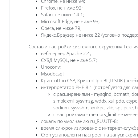
Chrome, не ниже 94;
Firefox, не ниже 92;
Safari, не ниже 14.1;
Microsoft Edge, не ниже 93;
Opera, не ниже 79;
Яндекс.Браузер не ниже 22 (условно подде
Состав и настройки системного окружения Техни
веб-сервер Apache 2.4;
СУБД MySQL, не ниже 5.7;
Unoconv;
Msodbcsql;
КриптоПро CSP, КриптоПро ЭЦП SDK (необх
интерпретатор PHP 8.1 (потребуется для да
с расширениями - mysqlnd, bcmath, dom, gd
simplexml, sysvmsg, wddx, xsl, pdo, ctype, f
sodium, sysvshm, xmlrpc, zlib, spl, pcre, 
с настройками - memory_limit не менее
локаль по умолчанию ru_RU.UTF-8;
время синхронизировано с интернет-служб
Cron установлен и настроен на запуск скрип