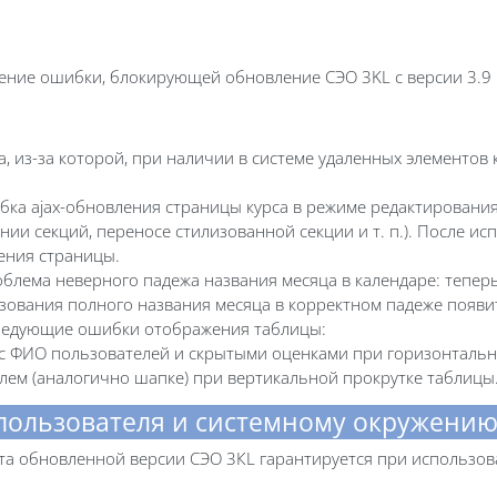
ние ошибки, блокирующей обновление СЭО 3KL с версии 3.9 н
, из-за которой, при наличии в системе удаленных элементов
бка ajax-обновления страницы курса в режиме редактирован
ении секций, переносе стилизованной секции и т. п.). После 
ения страницы.
облема неверного падежа названия месяца в календаре: тепер
вания полного названия месяца в корректном падеже появитс
следующие ошибки отображения таблицы:
с ФИО пользователей и скрытыми оценками при горизонтальн
лем (аналогично шапке) при вертикальной прокрутке таблицы
 пользователя и системному окружени
та обновленной версии СЭО 3КL гарантируется при использов