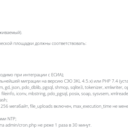
рживаемый).
ческой площадки должны соответствовать:
одимо при интеграции с ЕСИА);
льнейшей миграции на версию СЭО 3KL 4.5.х) или PHP 7.4 (уст
, json, pdo_dblib, pgsql, shmop, sqlite3, tokenizer, xmlwriter, opc
ileinfo, iconv, mbstring, pdo_pgsql, posix, soap, sysvsem, xmlreader, z
hash;
 256 мегабайт, file_uploads включен, max_execution_time не мен
ами NTP;
та admin/cron.php не реже 1 раза в 30 минут.