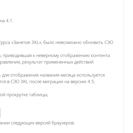
а 4.1.
 курса «Занятие 3KL», было невозможно обновить СЭО
ия, приводившая к неверному отображению контента
исправления, результат примененных действий
ь для отображения названия месяца используется
я в СЭО 3KL после миграции на версию 4.5.
ой прокрутке таблицы;
.
ю
ании следующих версий браузеров: