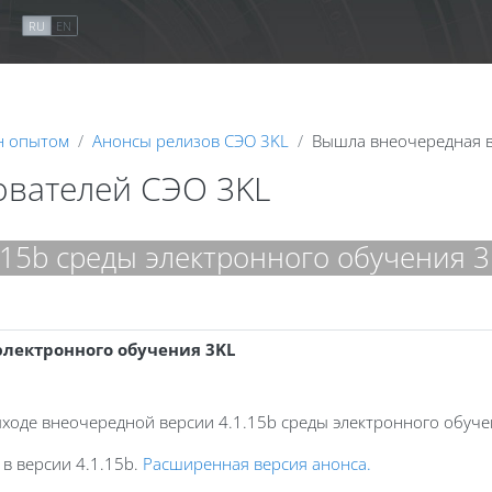
я
RU
EN
н опытом
Анонсы релизов СЭО 3KL
Вышла внеочередная в
ователей СЭО 3KL
15b среды электронного обучения 3
электронного обучения 3KL
5
ходе внеочередной версии 4.1.15b среды электронного обуче
в версии 4.1.15b.
Расширенная версия анонса.