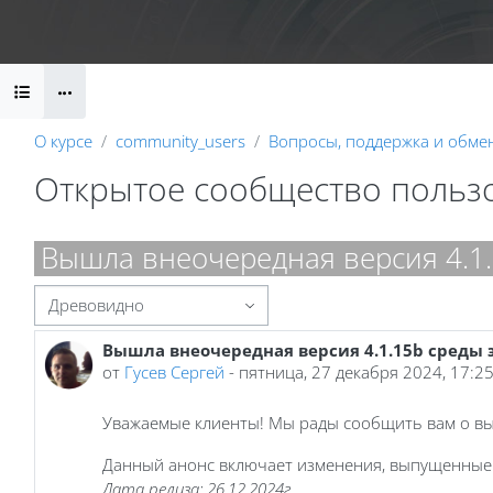
Перейти к основному содержанию
Календарь
Справочные материалы
Маршрут внедрени
Блоки
О курсе
community_users
Вопросы, поддержка и обме
Открытое сообщество польз
Блоки
Вышла внеочередная версия 4.1.
Режим отображения
Вышла внеочередная версия 4.1.15b среды 
Количество ответов: 0
от
Гусев Сергей
-
пятница, 27 декабря 2024, 17:2
Уважаемые клиенты! Мы рады сообщить вам о вы
Данный анонс включает изменения, выпущенные 
Дата релиза: 26.12.2024г.