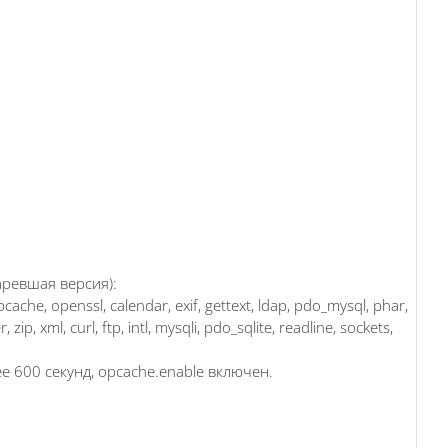
аревшая версия):
ache, openssl, calendar, exif, gettext, ldap, pdo_mysql, phar,
ip, xml, curl, ftp, intl, mysqli, pdo_sqlite, readline, sockets,
ее 600 секунд, opcache.enable включен.