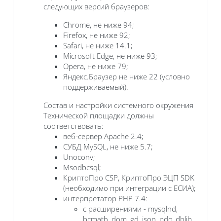
следующих версий браузеров:
Chrome, не ниже 94;
Firefox, не ниже 92;
Safari, не ниже 14.1;
Microsoft Edge, не ниже 93;
Opera, не ниже 79;
Яндекс.Браузер не ниже 22 (условно
поддерживаемый).
Состав и настройки системного окружения
Технической площадки должны
соответствовать:
веб-сервер Apache 2.4;
СУБД MySQL, не ниже 5.7;
Unoconv;
Msodbcsql;
КриптоПро CSP, КриптоПро ЭЦП SDK
(необходимо при интеграции с ЕСИА);
интерпретатор PHP 7.4:
с расширениями - mysqlnd,
bcmath, dom, gd, json, pdo_dblib,