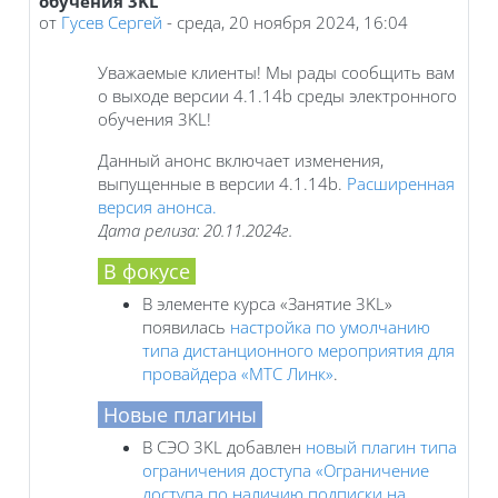
обучения 3KL
от
Гусев Сергей
-
среда, 20 ноября 2024, 16:04
Уважаемые клиенты! Мы рады сообщить вам
о выходе версии 4.1.14b среды электронного
обучения 3KL!
Данный анонс включает изменения,
выпущенные в версии 4.1.14b.
Расширенная
версия анонса.
Дата релиза: 20.11.2024г.
В фокусе
В элементе курса «Занятие 3KL»
появилась
настройка по умолчанию
типа дистанционного мероприятия для
провайдера «МТС Линк»
.
Новые плагины
В СЭО 3KL добавлен
новый плагин типа
ограничения доступа «Ограничение
доступа по наличию подписки на