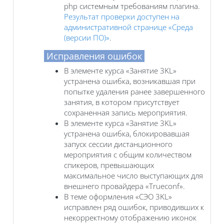
php системным требованиям плагина.
Результат проверки доступен на
административной странице «Среда
(версии ПО)»
.
Исправления ошибок
В элементе курса «Занятие 3KL»
устранена ошибка, возникавшая при
попытке удаления ранее завершенного
занятия, в котором присутствует
сохраненная запись мероприятия.
В элементе курса «Занятие 3KL»
устранена ошибка, блокировавшая
запуск сессии дистанционного
мероприятия с общим количеством
спикеров, превышающих
максимальное число выступающих для
внешнего провайдера «Trueconf».
В теме оформления «СЭО 3KL»
исправлен ряд ошибок, приводивших к
некорректному отображению иконок