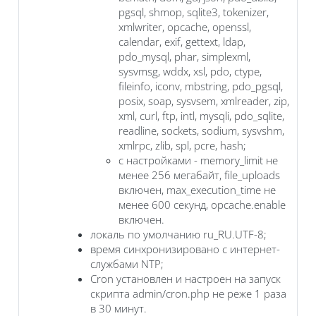
pgsql, shmop, sqlite3, tokenizer,
xmlwriter, opcache, openssl,
calendar, exif, gettext, ldap,
pdo_mysql, phar, simplexml,
sysvmsg, wddx, xsl, pdo, ctype,
fileinfo, iconv, mbstring, pdo_pgsql,
posix, soap, sysvsem, xmlreader, zip,
xml, curl, ftp, intl, mysqli, pdo_sqlite,
readline, sockets, sodium, sysvshm,
xmlrpc, zlib, spl, pcre, hash;
с настройками - memory_limit не
менее 256 мегабайт, file_uploads
включен, max_execution_time не
менее 600 секунд, opcache.enable
включен.
локаль по умолчанию ru_RU.UTF-8;
время синхронизировано с интернет-
службами NTP;
Cron установлен и настроен на запуск
скрипта admin/cron.php не реже 1 раза
в 30 минут.