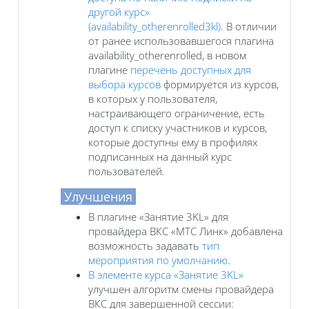
другой курс»
(availability_otherenrolled3kl)
. В отличии
от ранее использовавшегося плагина
availability_otherenrolled, в новом
плагине
перечень доступных для
выбора курсов
формируется из курсов,
в которых у пользователя,
настраивающего ограничение, есть
доступ к списку участников и курсов,
которые доступны ему в профилях
подписанных на данный курс
пользователей.
Улучшения
В плагине «Занятие 3KL» для
провайдера ВКС «МТС Линк» добавлена
возможность задавать
тип
мероприятия по умолчанию
.
В элементе курса «Занятие 3KL»
улучшен алгоритм смены провайдера
ВКС для завершенной сессии: