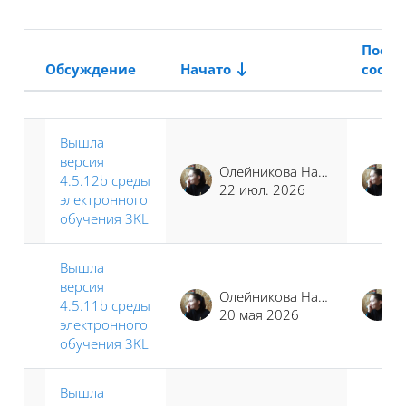
После
Обсуждение
Начато
сооб
Статус
Список обсуждений. Показано 40
Вышла
версия
Олейникова Наталья Сергеевна
4.5.12b среды
22 июл. 2026
электронного
обучения 3KL
Вышла
версия
Олейникова Наталья Сергеевна
4.5.11b среды
20 мая 2026
электронного
обучения 3KL
Вышла