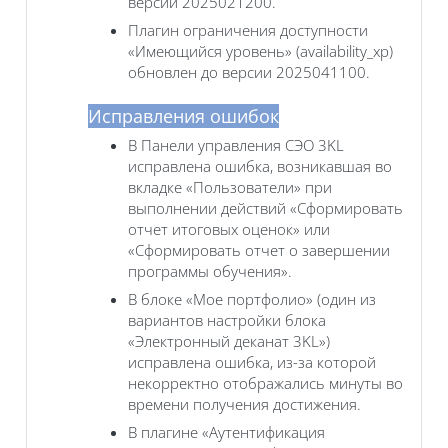
версии 2025021200.
Плагин ограничения доступности
«Имеющийся уровень» (availability_xp)
обновлен до версии 2025041100.
Исправления ошибок
В Панели управления СЭО 3KL
исправлена ошибка, возникавшая во
вкладке «‎Пользователи» при
выполнении действий «‎Сформировать
отчет итоговых оценок» или
«‎Сформировать отчет о завершении
программы обучения».
В блоке «Мое портфолио» (один из
вариантов настройки блока
«Электронный деканат 3KL»)
исправлена ошибка, из-за которой
некорректно отображались минуты во
времени получения достижения.
В плагине «Аутентификация