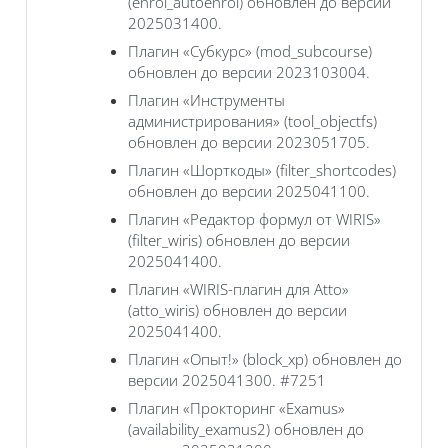
(enrol_autoenrol) обновлен до версии
2025031400.
Плагин «Субкурс» (mod_subcourse)
обновлен до версии 2023103004.
Плагин «Инструменты
администрирования» (tool_objectfs)
обновлен до версии 2023051705.
Плагин «Шорткоды» (filter_shortcodes)
обновлен до версии 2025041100.
Плагин «Редактор формул от WIRIS»
(filter_wiris) обновлен до версии
2025041400.
Плагин «WIRIS-плагин для Atto»
(atto_wiris) обновлен до версии
2025041400.
Плагин «Опыт!» (block_xp) обновлен до
версии 2025041300. #7251
Плагин «Прокторинг «Examus»
(availability_examus2) обновлен до