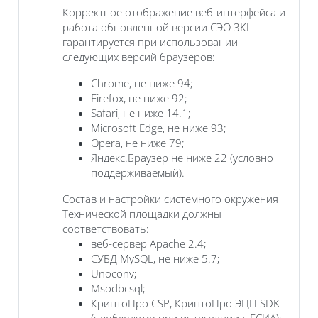
Корректное отображение веб-интерфейса и
работа обновленной версии СЭО 3КL
гарантируется при использовании
следующих версий браузеров:
Chrome, не ниже 94;
Firefox, не ниже 92;
Safari, не ниже 14.1;
Microsoft Edge, не ниже 93;
Opera, не ниже 79;
Яндекс.Браузер не ниже 22 (условно
поддерживаемый).
Состав и настройки системного окружения
Технической площадки должны
соответствовать:
веб-сервер Apache 2.4;
СУБД MySQL, не ниже 5.7;
Unoconv;
Msodbcsql;
КриптоПро CSP, КриптоПро ЭЦП SDK
(необходимо при интеграции с ЕСИА);