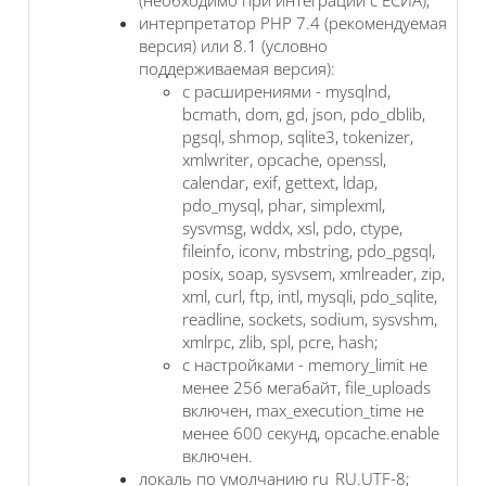
интерпретатор PHP 7.4 (рекомендуемая
версия) или 8.1 (условно
поддерживаемая версия):
с расширениями - mysqlnd,
bcmath, dom, gd, json, pdo_dblib,
pgsql, shmop, sqlite3, tokenizer,
xmlwriter, opcache, openssl,
calendar, exif, gettext, ldap,
pdo_mysql, phar, simplexml,
sysvmsg, wddx, xsl, pdo, ctype,
fileinfo, iconv, mbstring, pdo_pgsql,
posix, soap, sysvsem, xmlreader, zip,
xml, curl, ftp, intl, mysqli, pdo_sqlite,
readline, sockets, sodium, sysvshm,
xmlrpc, zlib, spl, pcre, hash;
с настройками - memory_limit не
менее 256 мегабайт, file_uploads
включен, max_execution_time не
менее 600 секунд, opcache.enable
включен.
локаль по умолчанию ru_RU.UTF-8;