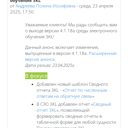
обучения 3KL
от
Андреева Полина Иосифовна
-
среда, 23 апреля
2025, 17:50
Уважаемые клиенты! Мы рады сообщить вам
о выходе версии 4.1.18a среды электронного
обучения 3KL!
Данный анонс включает изменения,
выпущенные в версии 4.1.18a.
Расширенная
версия анонса
.
Дата релиза: 23.04.2025г.
В фокусе
Добавлен новый шаблон Сводного
отчета 3KL - «
Отчет по численным
ответам на обратную связь‎
».
В СЭО 3KL добавлен отчет «
Сводный
отчет 3KL
», позволяющий
формировать сводные отчеты в
табличной форме для любой сущности
Панели управления 3KL.