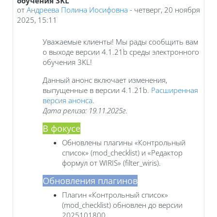
обучения 3KL
от
Андреева Полина Иосифовна
-
четверг, 20 ноября
2025, 15:11
Уважаемые клиенты! Мы рады сообщить вам
о выходе версии 4.1.21b среды электронного
обучения 3KL!
Данный анонс включает изменения,
выпущенные в версии 4.1.21b.
Расширенная
версия анонса
.
Дата релиза: 19.11.2025г.
В фокусе
Обновлены плагины «Контрольный
список» (mod_checklist) и «Редактор
формул от WIRIS» (filter_wiris).
Обновления плагинов
Плагин «Контрольный список»
(mod_checklist) обновлен до версии
2025101800.