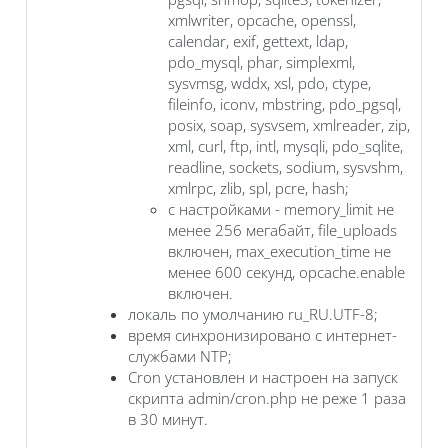
xmlwriter, opcache, openssl,
calendar, exif, gettext, ldap,
pdo_mysql, phar, simplexml,
sysvmsg, wddx, xsl, pdo, ctype,
fileinfo, iconv, mbstring, pdo_pgsql,
posix, soap, sysvsem, xmlreader, zip,
xml, curl, ftp, intl, mysqli, pdo_sqlite,
readline, sockets, sodium, sysvshm,
xmlrpc, zlib, spl, pcre, hash;
с настройками - memory_limit не
менее 256 мегабайт, file_uploads
включен, max_execution_time не
менее 600 секунд, opcache.enable
включен.
локаль по умолчанию ru_RU.UTF-8;
время синхронизировано с интернет-
службами NTP;
Cron установлен и настроен на запуск
скрипта admin/cron.php не реже 1 раза
в 30 минут.