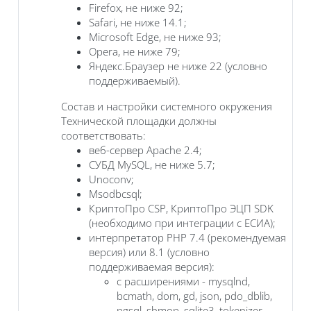
Firefox, не ниже 92;
Safari, не ниже 14.1;
Microsoft Edge, не ниже 93;
Opera, не ниже 79;
Яндекс.Браузер не ниже 22 (условно
поддерживаемый).
Состав и настройки системного окружения
Технической площадки должны
соответствовать:
веб-сервер Apache 2.4;
СУБД MySQL, не ниже 5.7;
Unoconv;
Msodbcsql;
КриптоПро CSP, КриптоПро ЭЦП SDK
(необходимо при интеграции с ЕСИА);
интерпретатор PHP 7.4 (рекомендуемая
версия) или 8.1 (условно
поддерживаемая версия):
с расширениями - mysqlnd,
bcmath, dom, gd, json, pdo_dblib,
pgsql, shmop, sqlite3, tokenizer,