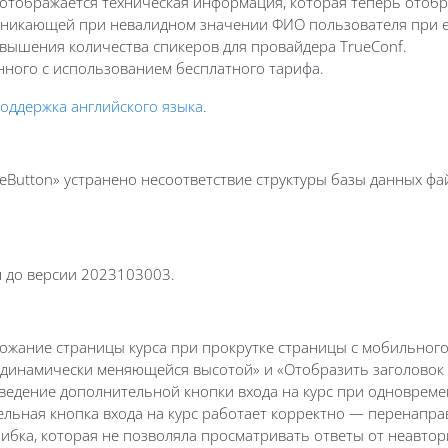
отображается техническая информация, которая теперь отобр
никающей при невалидном значении ФИО пользователя при ег
ышения количества спикеров для провайдера TrueConf.
нного с использованием бесплатного тарифа.
оддержка английского языка
.
Button» устранено несоответствие структуры базы данных файла
н до версии 2023103003.
рожание страницы курса при прокрутке страницы с мобильног
 динамически меняющейся высотой» и «Отобразить заголовок 
ведение дополнительной кнопки входа на курс при одновреме
ельная кнопка входа на курс работает корректно — перенапра
ибка, которая не позволяла просматривать ответы от неавто