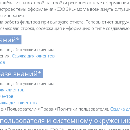
шибка, из-за которой настройки регионов в теме оформления 
троек темы оформления «СЭО 3KL» могла возникнуть ситуация
актирования.
а работа фильтров при выгрузке отчета. Теперь отчет выгру
а языковая строка, содержащая информацию о типе создаваем
наний*
 только действующим клиентам.
шения.
Ссылка для клиентов
тов
базе знаний*
 только действующим клиентам.
ля клиентов
иентов
ылка для клиентов
ие->Пользователи->Права->Политики пользователя).
Ссылка д
 пользователя и системному окружен
та обновленной версии СЭО 3КL гарантируется при использов