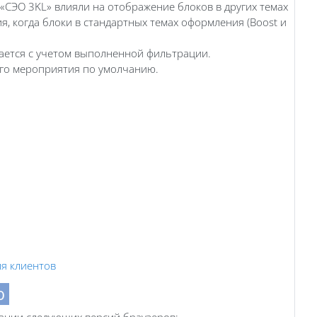
«СЭО 3KL» влияли на отображение блоков в других темах
, когда блоки в стандартных темах оформления (Boost и
жается с учетом выполненной фильтрации.
ого мероприятия по умолчанию.
ля клиентов
ию
ании следующих версий браузеров: