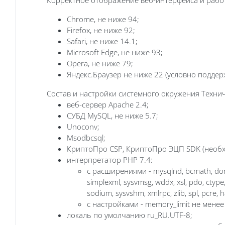
Chrome, не ниже 94;
Firefox, не ниже 92;
Safari, не ниже 14.1;
Microsoft Edge, не ниже 93;
Opera, не ниже 79;
Яндекс.Браузер не ниже 22 (условно подде
Состав и настройки системного окружения Техни
веб-сервер Apache 2.4;
СУБД MySQL, не ниже 5.7;
Unoconv;
Msodbcsql;
КриптоПро CSP, КриптоПро ЭЦП SDK (необх
интерпретатор PHP 7.4:
с расширениями - mysqlnd, bcmath, dom, gd
simplexml, sysvmsg, wddx, xsl, pdo, ctype, f
sodium, sysvshm, xmlrpc, zlib, spl, pcre, 
с настройками - memory_limit не менее
локаль по умолчанию ru_RU.UTF-8;