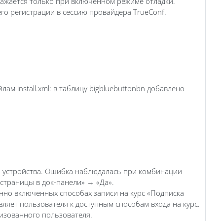
ажается только при включенном режиме отладки.
о регистрации в сессию провайдера TrueConf.
м install.xml: в таблицу bigbluebuttonbn добавлено
о устройства. Ошибка наблюдалась при комбинации
страницы в док-панели» → «Да».
нно включенных способах записи на курс «Подписка
вляет пользователя к доступным способам входа на курс.
ризованного пользователя.