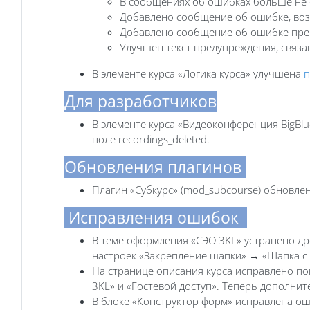
В сообщениях об ошибках больше не 
Добавлено сообщение об ошибке, воз
Добавлено сообщение об ошибке прев
Улучшен текст предупреждения, связа
В элементе курса «Логика курса» улучшена
п
Для разработчиков
В элементе курса «Видеоконференция BigBlue
поле recordings_deleted.
Обновления плагинов
Плагин «Субкурс» (mod_subcourse) обновле
Исправления ошибок
В теме оформления «СЭО 3KL» устранено д
настроек «Закрепление шапки» → «Шапка с
На странице описания курса исправлено по
3KL» и «Гостевой доступ». Теперь дополнит
В блоке «Конструктор форм» исправлена ош