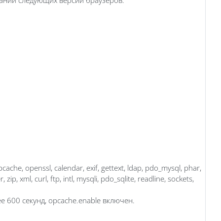
ache, openssl, calendar, exif, gettext, ldap, pdo_mysql, phar,
ip, xml, curl, ftp, intl, mysqli, pdo_sqlite, readline, sockets,
ее 600 секунд, opcache.enable включен.