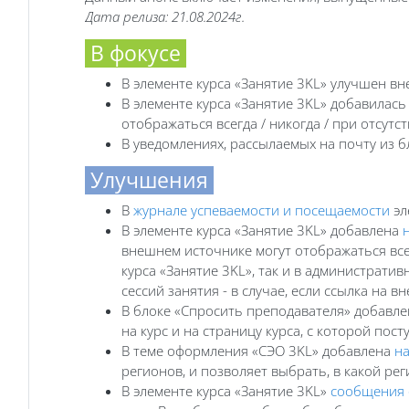
Дата релиза: 21.08.2024г.
В фокусе
В элементе курса «Занятие 3KL» улучшен в
В элементе курса «Занятие 3KL» добавилас
отображаться всегда / никогда / при отсутс
В уведомлениях, рассылаемых на почту из 
Улучшения
В
журнале успеваемости и посещаемости
эл
В элементе курса «Занятие 3KL» добавлена
внешнем источнике могут отображаться всег
курса «Занятие 3KL», так и в администрати
сессий занятия - в случае, если ссылка на 
В блоке «Спросить преподавателя» добавл
на курс и на страницу курса, с которой пост
В теме оформления «СЭО 3KL» добавлена
на
регионов, и позволяет выбрать, в какой р
В элементе курса «Занятие 3KL»
сообщения 