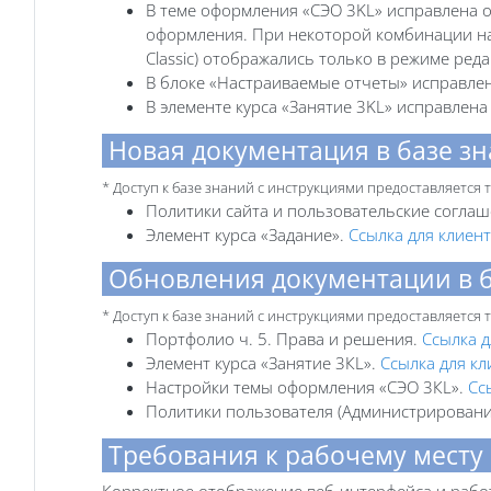
В теме оформления «СЭО 3KL» исправлена о
оформления. При некоторой комбинации нас
Classic) отображались только в режиме ред
В блоке «Настраиваемые отчеты» исправлен
В элементе курса «Занятие 3KL» исправлен
Новая документация в базе з
* Доступ к базе знаний с инструкциями предоставляется
Политики сайта и пользовательские согла
Элемент курса «Задание».
Ссылка для клиен
Обновления документации в 
* Доступ к базе знаний с инструкциями предоставляется
Портфолио ч. 5. Права и решения.
Ссылка д
Элемент курса «Занятие 3КL».
Ссылка для кл
Настройки темы оформления «СЭО 3КL».
Сс
Политики пользователя (Администрирован
Требования к рабочему месту
Корректное отображение веб-интерфейса и рабо