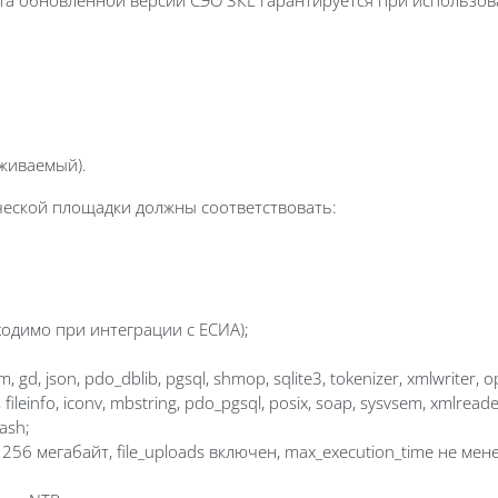
рживаемый).
ческой площадки должны соответствовать:
одимо при интеграции с ЕСИА);
, json, pdo_dblib, pgsql, shmop, sqlite3, tokenizer, xmlwriter, opc
ileinfo, iconv, mbstring, pdo_pgsql, posix, soap, sysvsem, xmlreader, z
hash;
 256 мегабайт, file_uploads включен, max_execution_time не мен