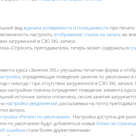
нешний вид
журнала успеваемости и посещаемости
при печати.
ь возможность настроить
отображение ссылок на запись
во вне
твии загруженной в СЭО 3KL записи.
блока «Спросить преподавателя», теперь может содержаться
сс
емента курса «Занятие 3KL» улучшены печатная форма и отобр
настройка
, определяющая поведение занятия по умолчанию 
да / никогда / при отсутствии загруженной в СЭО 3KL записи.
вных настройках плагина (определяет поведение элемента курс
внешний источник записи отключена, сессия занятия загружаетс
ена
настройка уведомлений
, рассылаемых на почту преподават
упил вопрос.
стройка «Регион по умолчанию»
. Настройка доступна для раз
егион по умолчанию будут добавляться новые
блоки на страниц
об ошибках
стали более дружественными: