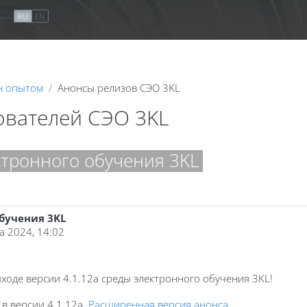
я
RU
EN
н опытом
Анонсы релизов СЭО 3KL
ователей СЭО 3KL
ктронного обучения 3KL
обучения 3KL
та 2024, 14:02
оде версии 4.1.12a среды электронного обучения 3KL!
в версии 4.1.12a.
Расширенная версия анонса.