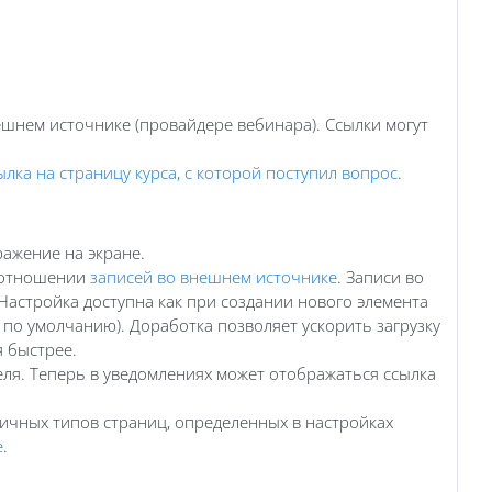
шнем источнике (провайдере вебинара). Ссылки могут
ылка на страницу курса, с которой поступил вопрос
.
ажение на экране.
в отношении
записей во внешнем источнике
. Записи во
 Настройка доступна как при создании нового элемента
а по умолчанию). Доработка позволяет ускорить загрузку
я быстрее.
еля. Теперь в уведомлениях может отображаться ссылка
личных типов страниц, определенных в настройках
е
.