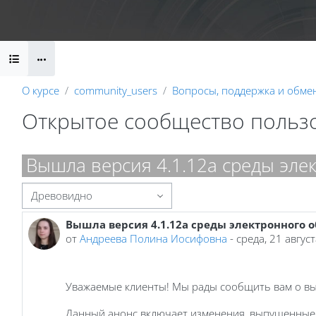
Перейти к основному содержанию
Календарь
Справочные материалы
Маршрут внедрени
Блоки
О курсе
community_users
Вопросы, поддержка и обме
Открытое сообщество польз
Блоки
Вышла версия 4.1.12a среды эле
Режим отображения
Вышла версия 4.1.12a среды электронного 
Количество ответов: 0
от
Андреева Полина Иосифовна
-
среда, 21 авгус
Уважаемые клиенты! Мы рады сообщить вам о вых
Данный анонс включает изменения, выпущенные 