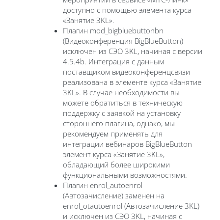
доступно с помощью элемента курса
«Занятие 3KL».
Плагин mod_bigbluebuttonbn
(Видеоконференция BigBlueButton)
исключен из СЭО 3KL, начиная с версии
4.5.4b. Интеграция с данным
поставщиком видеоконференцсвязи
реализована в элементе курса «Занятие
3KL». В случае необходимости вы
можете обратиться в техническую
поддержку с заявкой на установку
стороннего плагина, однако, мы
рекомендуем применять для
интеграции вебинаров BigBlueButton
элемент курса «Занятие 3KL»,
обладающий более широкими
функциональными возможностями.
Плагин enrol_autoenrol
(Автозачисление) заменен на
enrol_otautoenrol (Автозачисление 3KL)
и исключен из СЭО 3KL, начиная с