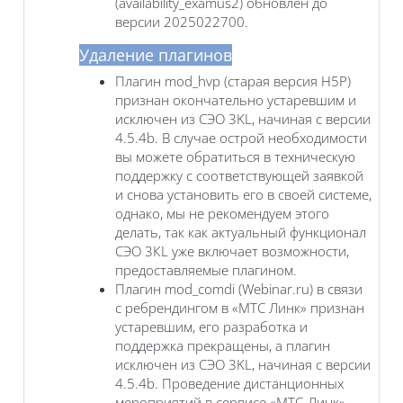
(availability_examus2) обновлен до
версии 2025022700.
Удаление плагинов
Плагин mod_hvp (старая версия H5P)
признан окончательно устаревшим и
исключен из СЭО 3KL, начиная с версии
4.5.4b. В случае острой необходимости
вы можете обратиться в техническую
поддержку с соответствующей заявкой
и снова установить его в своей системе,
однако, мы не рекомендуем этого
делать, так как актуальный функционал
СЭО 3КL уже включает возможности,
предоставляемые плагином.
Плагин mod_comdi (Webinar.ru) в связи
с ребрендингом в «МТС Линк» признан
устаревшим, его разработка и
поддержка прекращены, а плагин
исключен из СЭО 3KL, начиная с версии
4.5.4b. Проведение дистанционных
мероприятий в сервисе «МТС-Линк»