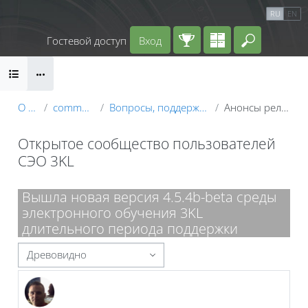
Перейти к основному содержанию
Календарь
Справочные материалы
RU
EN
Маршрут внедрения
Гостевой доступ
Вход
Введите 
Блоки
О курсе
community_users
Вопросы, поддержка и обмен опытом
Анонсы релизов СЭО 3KL
Открытое сообщество пользователей
СЭО 3KL
Блоки
Вышла новая версия 4.5.4b-beta среды
электронного обучения 3KL
длительного периода поддержки
Режим отображения