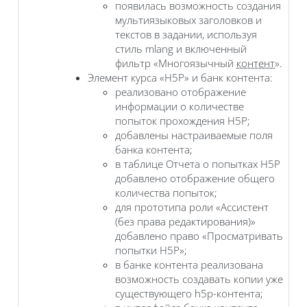
появилась возможность создания
мультиязыковых заголовков и
текстов в задании, используя
стиль mlang и включенный
фильтр «Многоязычный
контент
».
Элемент курса «H5P» и банк контента:
реализовано отображение
информации о количестве
попыток прохождения H5P;
добавлены настраиваемые поля
банка контента;
в таблице Отчета о попытках H5P
добавлено отображение общего
количества попыток;
для прототипа роли «Ассистент
(без права редактирования)»
добавлено право «Просматривать
попытки H5P»;
в банке контента реализована
возможность создавать копии уже
существующего h5p-контента;