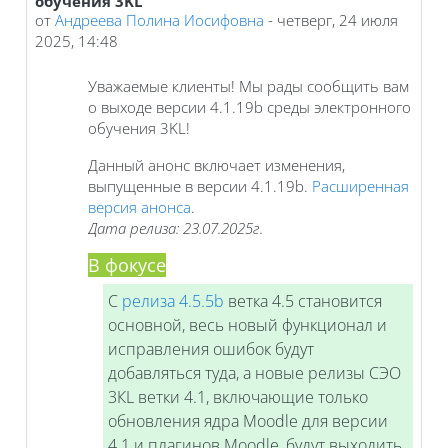
обучения 3KL
от
Андреева Полина Иосифовна
-
четверг, 24 июля
2025, 14:48
Уважаемые клиенты! Мы рады сообщить вам
о выходе версии 4.1.19b среды электронного
обучения 3KL!
Данный анонс включает изменения,
выпущенные в версии 4.1.19b.
Расширенная
версия анонса
.
Дата релиза: 23.07.2025г.
В фокусе
С
релиза 4.5.5b
ветка 4.5 становится
основной, весь новый функционал и
исправления ошибок будут
добавляться туда, а новые релизы СЭО
3КL ветки 4.1, включающие только
обновления ядра Moodle для версии
4.1 и плагинов Moodle, будут выходить