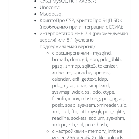
СУБД MySQL, не ниже 5.7;
Unoconv;
Msodbcsql;
КриптоПро CSP, КриптоПро ЭЦП SDK
(необходимо при интеграции с ЕСИА);
интерпретатор PHP 7.4 (рекомендуемая
версия) или 8.1 (условно
поддерживаемая версия):
с расширениями - mysqlnd,
bcmath, dom, gd, json, pdo_dblib,
pgsql, shmop, sqlite3, tokenizer,
xmlwriter, opcache, openssl,
calendar, exif, gettext, ldap,
pdo_mysql, phar, simplexml,
sysvmsg, wddx, xsl, pdo, ctype,
fileinfo, iconv, mbstring, pdo_pgsql,
posix, soap, sysvsem, xmlreader, zip,
xml, curl, ftp, intl, mysqli, pdo_sqlite,
readline, sockets, sodium, sysvshm,
xmlrpc, zlib, spl, pcre, hash;
с настройками - memory_limit не
менее 256 мегабайт, file_uploads