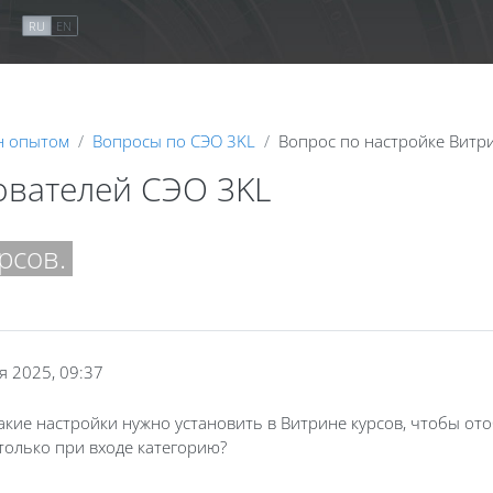
я
RU
EN
н опытом
Вопросы по СЭО 3KL
Вопрос по настройке Витри
ователей СЭО 3KL
рсов.
я 2025, 09:37
какие настройки нужно установить в Витрине курсов, чтобы от
 только при входе категорию?