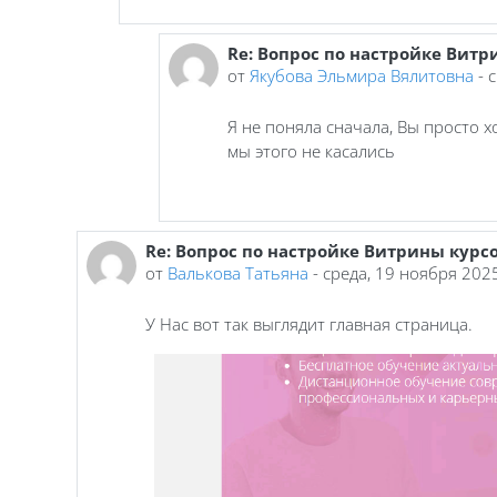
Re: Вопрос по настройке Витр
В ответ на Сидоркина Оксана Сер
от
Якубова Эльмира Вялитовна
-
с
Я не поняла сначала, Вы просто х
мы этого не касались
Re: Вопрос по настройке Витрины курсо
В ответ на Сидоркина Оксана Сергеевна
от
Валькова Татьяна
-
среда, 19 ноября 2025
У Нас вот так выглядит главная страница.