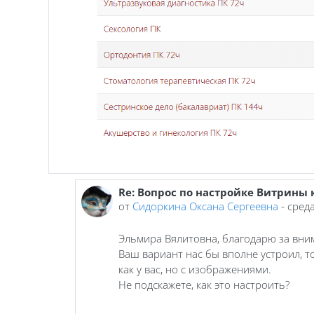
Re: Вопрос по настройке Витрины 
В ответ на Якубова Эльмира Вялитовна
от
Сидоркина Оксана Сергеевна
-
среда
Эльмира Вялитовна, благодарю за вни
Ваш вариант нас бы вполне устроил, т
как у вас, но с изображениями.
Не подскажете, как это настроить?