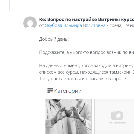
Re: Вопрос по настройке Витрины курсо
В ответ на Сидоркина Оксана Сергеевна
от
Якубова Эльмира Вялитовна
-
среда, 19 
Добрый день!
Подскажите, а у кого-то вопрос возник по в
На данный момент, когда заходим в витрину 
списком все курсы, находящиеся там.(скрин 2
Т.е. у нас все как вы и описали в вопросе.