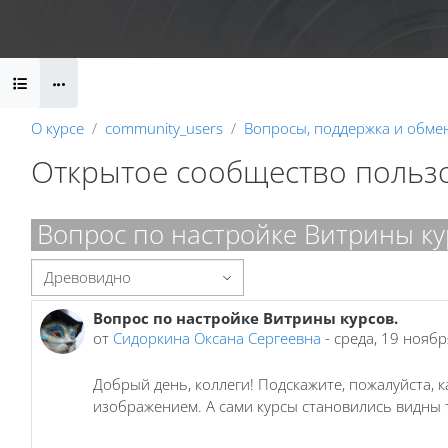
Перейти к основному содержанию
Календарь
Справочные материалы
Маршрут внедрени
Блоки
О курсе
community_users
Вопросы, поддержка и обме
Открытое сообщество польз
Блоки
Вопрос по настройке Витрины ку
Режим отображения
Вопрос по настройке Витрины курсов.
Количество ответов: 9
от
Сидоркина Оксана Сергеевна
-
среда, 19 ноябр
Добрый день, коллеги! Подскажите, пожалуйста, 
изображением. А сами курсы становились видны