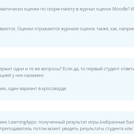
матически оценки по скорм-пакету в журнал оценок Moodle? И
ваются. Оценки отражаются журнале оценок также, как, наприм
ержит одни и те же вопросы? Если да, то первый студент ответ
цией у них налажен)
ию, один вариант в кроссворде.
ию LearningApps: полученный результат игры (набранные балл
 преподаватель потом может увидеть результаты студента или 