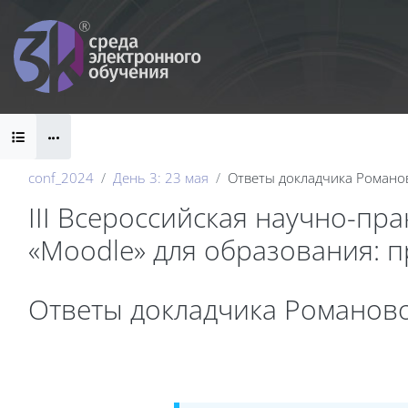
Перейти к основному содержанию
Блоки
conf_2024
День 3: 23 мая
Ответы докладчика Романов
III Всероссийская научно-пр
«Moodle» для образования: 
Блоки
Ответы докладчика Романово
Требуемые условия завершения