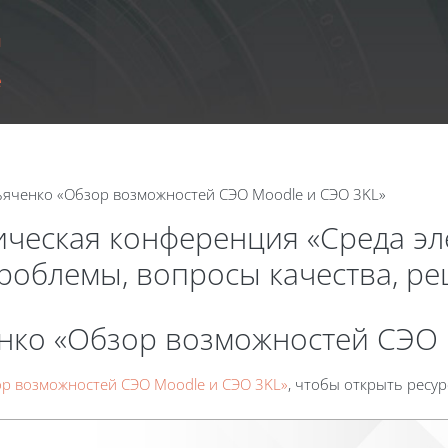
ы
e
Дьяченко «Обзор возможностей СЭО Moodle и СЭО 3KL»
ическая конференция «Среда э
проблемы, вопросы качества, р
енко «Обзор возможностей СЭО 
ор возможностей СЭО Moodle и СЭО 3KL»
, чтобы открыть ресур