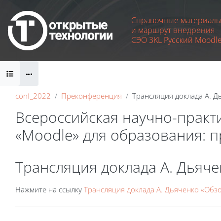
Перейти к основному содержанию
Справочные материал
и маршрут внедрения
СЭО 3KL Русский Moodl
Блоки
conf_2022
Преконференция
Трансляция доклада А. 
Всероссийская научно-практ
«Moodle» для образования: 
Блоки
Трансляция доклада А. Дьяч
Требуемые условия завершения
Нажмите на ссылку
Трансляция доклада А. Дьяченко «Обз