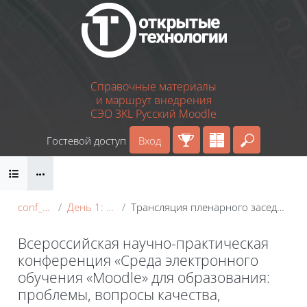
Перейти к основному содержанию
Справочные материалы
и маршрут внедрения
СЭО 3KL Русский Moodle
Гостевой доступ
Вход
Введите 
Блоки
conf_2022
День 1: 18 мая
Трансляция пленарного заседания на Youtube
Всероссийская научно-практическая
конференция «Среда электронного
обучения «Moodle» для образования:
проблемы, вопросы качества,