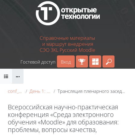
Перейти к основному содержанию
Справочные материалы
и маршрут внедрения
СЭО 3KL Русский Moodle
Гостевой доступ
Вход
Введите 
Блоки
conf_2022
День 1: 18 мая
Трансляция пленарного заседания на Youtube
Всероссийская научно-практическая
конференция «Среда электронного
обучения «Moodle» для образования:
проблемы, вопросы качества,