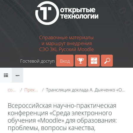
Перейти к основному содержанию
Справочные материалы
и маршрут внедрения
СЭО 3KL Русский Moodle
Гостевой доступ
Вход
Введите 
Блоки
conf_2022
Преконференция
Трансляция доклада А. Дьяченко «Обзор возможностей СЭО Moodle и СЭО 3KL»
Всероссийская научно-практическая
конференция «Среда электронного
обучения «Moodle» для образования:
проблемы, вопросы качества,