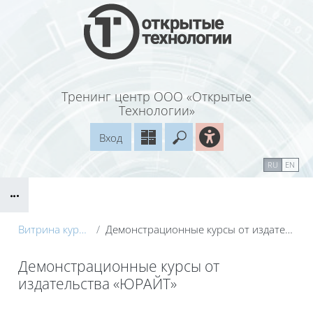
Перейти к основному содержанию
Тренинг центр ООО «Открытые
Технологии»
Вход
Введите ваш поисковый
Справочные материалы
Маршрут внедрения
RU
EN
Блоки
Витрина курсов 3KL
Демонстрационные курсы от издательства «ЮРАЙТ»
Демонстрационные курсы от
издательства «ЮРАЙТ»
Блоки