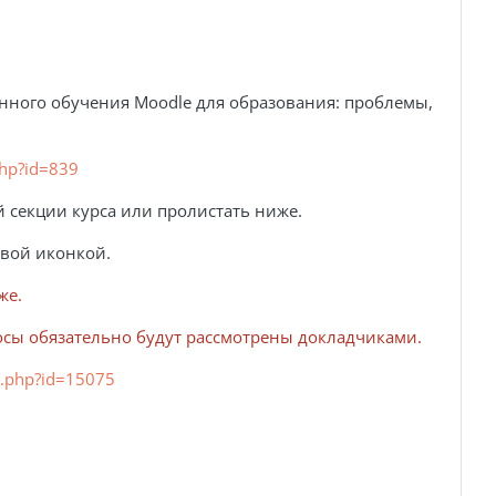
нного обучения Moodle для образования: проблемы,
php?id=839
й секции курса или пролистать ниже.
евой иконкой.
же.
росы обязательно будут рассмотрены докладчиками.
w.php?id=15075