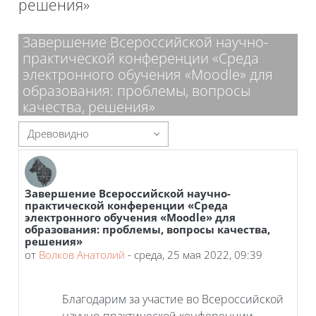
решения»
Блоки
Завершение Всероссийской научно-
практической конференции «Среда
электронного обучения «Moodle» для
образования: проблемы, вопросы
качества, решения»
Режим отображения
Завершение Всероссийской научно-
Количество ответов: 0
практической конференции «Среда
электронного обучения «Moodle» для
образования: проблемы, вопросы качества,
решения»
от
Волков Анатолий
-
среда, 25 мая 2022, 09:39
Благодарим за участие во Всероссийской
научно-практической конференции