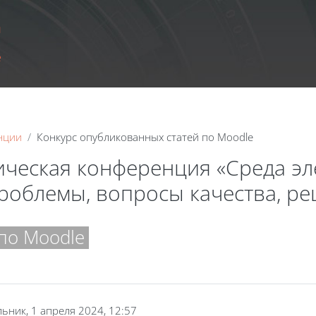
ы
e
нции
Конкурс опубликованных статей по Moodle
ическая конференция «Среда э
проблемы, вопросы качества, р
по Moodle
ьник, 1 апреля 2024, 12:57