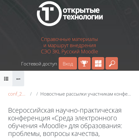
Перейти к основному содержанию
Справочные материалы
и маршрут внедрения
СЭО 3KL Русский Moodle
Гостевой доступ
Вход
Введите 
Блоки
conf_2022
Новостные рассылки участникам конференции
Всероссийская научно-практическая
конференция «Среда электронного
обучения «Moodle» для образования:
проблемы, вопросы качества,