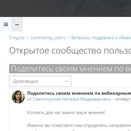
Перейти к основному содержанию
Календарь
Справочные материалы
Маршрут внедрени
Блоки
О курсе
community_users
Вопросы, поддержка и обме
Открытое сообщество польз
Блоки
Поделитесь своим мнением по 
Режим отображения
Поделитесь своим мнением по вебинарным
Количество ответов: 0
от
Святогорская Наталья Владимировна
-
четверг
Коллеги, для нас важно ваше мнение!
Именно вы помогаете нам определять направлен