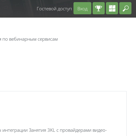
Гостевой доступ
Вход
Вв
м по вебинарным сервисам
 интеграции Занятия 3KL с провайдерами видео-