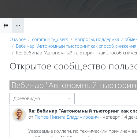
Перейти к основному содержанию
Календарь
Справочные материалы
Маршрут внедрени
Блоки
О курсе
community_users
Вопросы, поддержка и обме
Вебинар "Автономный тьюторинг как способ снижения 
Re: Вебинар "Автономный тьюторинг как способ сниже
Открытое сообщество польз
Блоки
Вебинар "Автономный тьюторинг 
Режим отображения
Re: Вебинар "Автономный тьюторинг как сп
Количество ответов: 0
от
Попов Никита Владимирович
-
четверг, 14 дек
Уважаемые коллеги, по техническим причинам ве