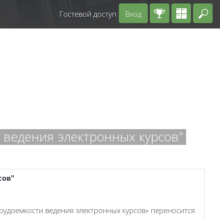
Гостевой доступ
Вход
Вв
 ведения электронных курсов"
сов"
рудоемкости ведения электронных курсов» переносится