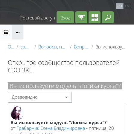
Перейти к основному содержанию
Календарь
Справочные материалы
RU
EN
Маршрут внедрения
Гостевой доступ
Вход
Введите 
Блоки
О курсе
community_users
Вопросы, поддержка и обмен опытом
Вопросы по СЭО 3KL
Вы используете модуль "Логика курса"?
Открытое сообщество пользователей
СЭО 3KL
Блоки
Вы используете модуль "Логика курса"?
Режим отображения
Вы используете модуль "Логика курса"?
Количество ответов: 3
от
Грабарник Елена Владимировна
-
пятница, 20