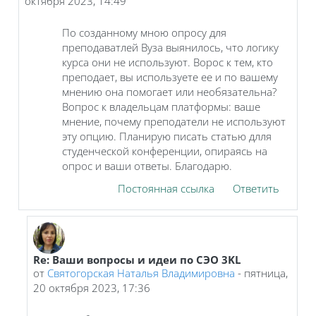
октября 2023, 14:49
По созданному мною опросу для
преподаватлей Вуза выянилось, что логику
курса они не используют. Ворос к тем, кто
преподает, вы используете ее и по вашему
мнению она помогает или необязательна?
Вопрос к владельцам платформы: ваше
мнение, почему преподатели не используют
эту опцию. Планирую писать статью длля
студенческой конференции, опираясь на
опрос и ваши ответы. Благодарю.
Постоянная ссылка
Ответить
Re: Ваши вопросы и идеи по СЭО 3KL
В ответ на Грабарник Елена Владимировна
от
Святогорская Наталья Владимировна
-
пятница,
20 октября 2023, 17:36