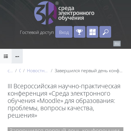
Перейти к основному содержанию
Гостевой доступ
Вход
Введите 
Календарь
Справочные материалы
RU
EN
Блоки
Маршрут внедрения
conf_2024
Секция 1
Новостные рассылки участникам конференции
Завершился первый день конференции «Среда электронного обучения Moodle для образования: проблемы, вопросы качества, решения»
III Всероссийская научно-практическая
конференция «Среда электронного
обучения «Moodle» для образования:
проблемы, вопросы качества,
решения»
Блоки
Завершился первый день конференции