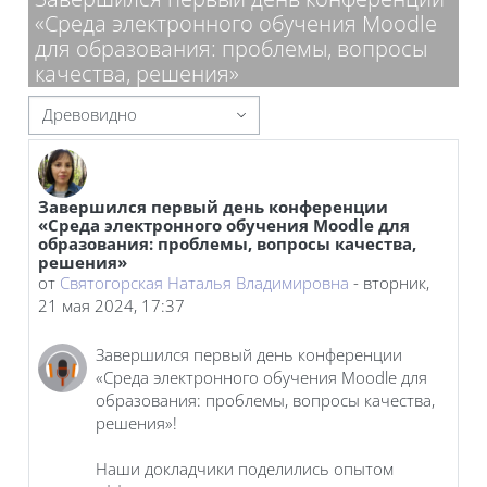
«Среда электронного обучения Moodle
для образования: проблемы, вопросы
качества, решения»
Режим отображения
Завершился первый день конференции
Количество ответов: 0
«Среда электронного обучения Moodle для
образования: проблемы, вопросы качества,
решения»
от
Святогорская Наталья Владимировна
-
вторник,
21 мая 2024, 17:37
Завершился первый день конференции
«Среда электронного обучения Moodle для
образования: проблемы, вопросы качества,
решения»!
Наши докладчики поделились опытом