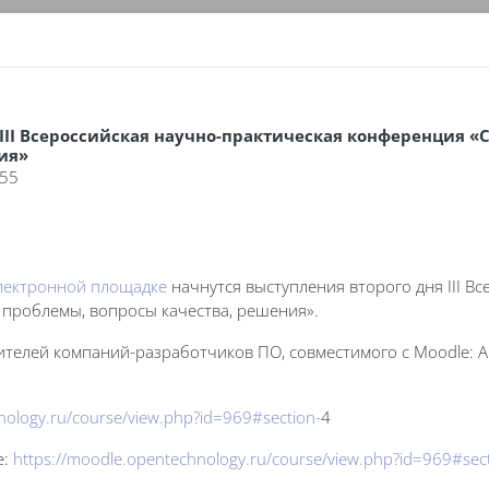
III Всероссийская научно-практическая конференция «
ия»
:55
лектронной площадке
начнутся выступления второго дня III В
 проблемы, вопросы качества, решения».
вителей компаний-разработчиков ПО, совместимого с Moodle: А
nology.ru/course/view.php?id=969#section-
4
е:
https://moodle.opentechnology.ru/course/view.php?id=969#sec