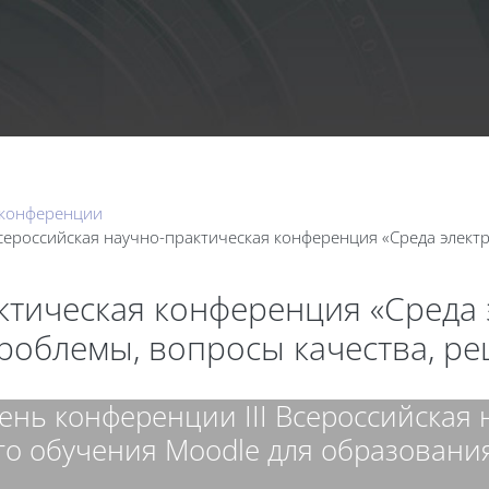
Календа
 конференции
Всероссийская научно-практическая конференция «Среда элек
актическая конференция «Среда
проблемы, вопросы качества, р
ень конференции III Всероссийская
о обучения Moodle для образования