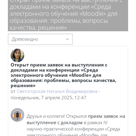
докладами на конференции «Среда
электронного обучения «Moodle» для
образования: проблемы, вопросы
качества, решения»
Режим отображения
Открыт прием заявок на выступления с
Количество ответов: 0
докладами на конференции «Среда
электронного обучения «Moodle» для
образования: проблемы, вопросы качества,
решения»
от
Святогорская Наталья Владимировна
-
понедельник, 7 апреля 2025, 12:47
Друзья и коллеги! Открылся
прием заявок на
выступление с докладом
в рамках IV
научно-практической конференции «Среда
электронного обучения «Moodle» для