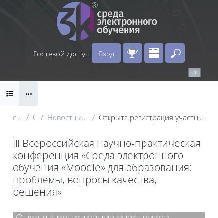
Перейти к основному содержанию
Гостевой доступ
Вход
Введите 
Календарь
Справочные материалы
RU
EN
Блоки
Маршрут внедрения
conf_2024
Секция 1
Новостные рассылки участникам конференции
Открыта регистрация участников конференции «Среда электронного обучения «Moodle» для образования» 2026
III Всероссийская научно-практическая
конференция «Среда электронного
обучения «Moodle» для образования:
проблемы, вопросы качества,
решения»
Блоки
Открыта регистрация участников