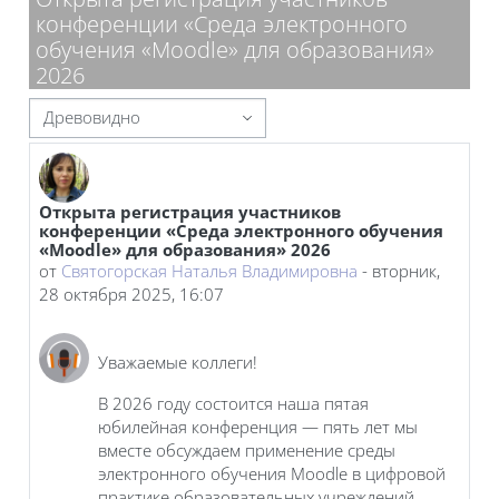
конференции «Среда электронного
обучения «Moodle» для образования»
2026
Режим отображения
Открыта регистрация участников
Количество ответов: 0
конференции «Среда электронного обучения
«Moodle» для образования» 2026
от
Святогорская Наталья Владимировна
-
вторник,
28 октября 2025, 16:07
Уважаемые коллеги!
В 2026 году состоится наша пятая
юбилейная конференция — пять лет мы
вместе обсуждаем применение среды
электронного обучения Moodle в цифровой
практике образовательных учреждений,