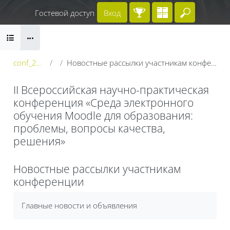
Перейти к основному содержанию
Гостевой доступ
Вход
Введите 
Блоки
conf_2023
Новостные рассылки участникам конференции
II Всероссийская научно-практическая
конференция «Среда электронного
обучения Moodle для образования:
проблемы, вопросы качества,
решения»
Блоки
Новостные рассылки участникам
конференции
Требуемые условия завершения
Главные новости и объявления