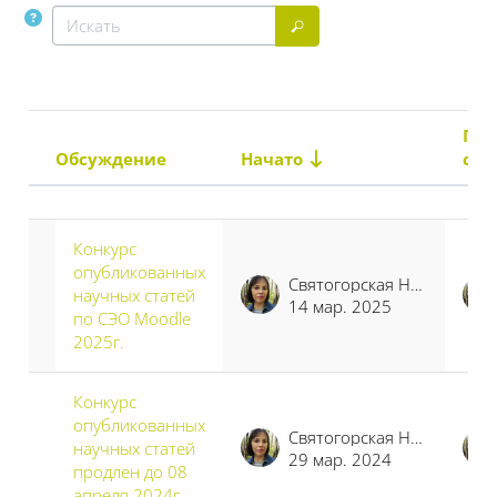
Искать
Искать
Пос
Обсуждение
Начато
соо
Статус
Список обсуждений. Показано 9 
Конкурс
опубликованных
Святогорская Наталья Владимировна
научных статей
14 мар. 2025
по СЭО Moodle
2025г.
Конкурс
опубликованных
Святогорская Наталья Владимировна
научных статей
29 мар. 2024
продлен до 08
апреля 2024г.