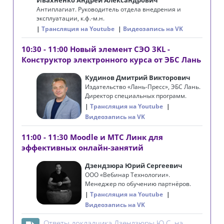
Ивахненко Андрей Александрович
Антиплагиат. Руководитель отдела внедрения и
эксплуатации, к.ф.-м.н.
Трансляция на Youtube
Видеозапись на VK
10:30 - 11:00 Новый элемент СЭО 3KL -
Конструктор электронного курса от ЭБС Лань
Кудинов Дмитрий Викторович
Издательство «Лань-Пресс», ЭБС Лань.
Директор специальных программ.
Трансляция на Youtube
Видеозапись на VK
11:00 - 11:30 Moodle и МТС Линк для
эффективных онлайн-занятий
Дзендзюра Юрий Сергеевич
ООО «Вебинар Технологии».
Менеджер по обучению партнёров.
Трансляция на Youtube
Видеозапись на VK
Ответы докладчика Дзендзюры Ю.С. на