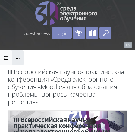
Skip to main content
Guest access
Log in
Enter your 
Calendar
Справочные материалы
RU
EN
Blocks
Маршрут внедрения
B
III Всероссийская научно-практическая
конференция «Среда электронного
обучения «Moodle» для образования:
проблемы, вопросы качества,
решения»
Blocks
III Всероссийская научно-
практическая конференция
«Среда электронного обучения