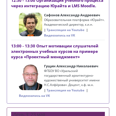
12:30 - 13:00 Организация учебного процесса
через интеграцию Юрайта и LMS Moodle.
Сафонов Александр Андреевич
Образовательная платформа «Юрайт».
Академический директор, к.и.н.
Трансляция на Youtube
Видеозапись на VK
13:00 - 13:30 Опыт мотивации слушателей
электронных учебных курсов на примере
курса «Проектный менеджмент»
Гущин Александр Николаевич
ФГБОУ ВО «Уральский
государственный архитектурно-
художественый университет имени
Н.С.Алфёрова». Доцент, к.ф.-м.н.
Трансляция на Youtube
Видеозапись на VK
День 3: 23 мая