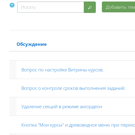
Искать
Добавить тем
Искать
Обсуждение
Статус
Список обсуждений. Показано 1
Вопрос по настройке Витрины курсов.
Вопрос о контроле сроков выполнения заданий.
Удаление секций в режиме аккордеон
Кнопка "Мои курсы" и древовидное меню при переход