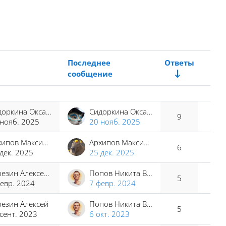
Последнее
Ответы
сообщение
Дейс
Сидоркина Оксана Сергеевна
Сидоркина Оксана Сергеевна
9
 нояб. 2025
20 нояб. 2025
Архипов Максим Сергеевич
Архипов Максим Сергеевич
6
дек. 2025
25 дек. 2025
Березин Алексей Юрьевич
Попов Никита Владимирович
5
евр. 2024
7 февр. 2024
резин Алексей
Попов Никита Владимирович
5
сент. 2023
6 окт. 2023