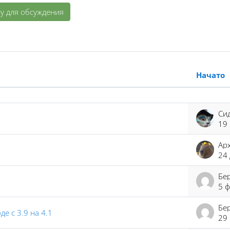
у для обсуждения
Начато
9 из 19 обсуждений
19
24 
5 ф
Бе
е с 3.9 на 4.1
29 