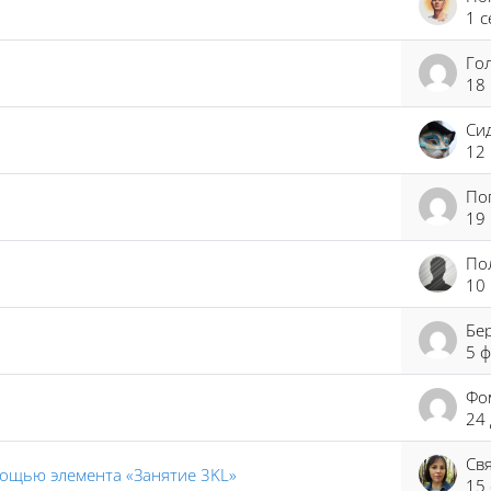
1 с
18
12
19
10
5 ф
24 
ощью элемента «Занятие 3KL»
15 