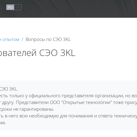
я
RU
EN
н опытом
Вопросы по СЭО 3KL
ователей СЭО 3KL
СЭО 3KL.
сть только у официального представителя организации, но воп
 другу. Представители ООО "Открытые технологии" тоже присут
 сроки не гарантированы.
ить в него всю необходимую для понимания и ответа техничес
ма.