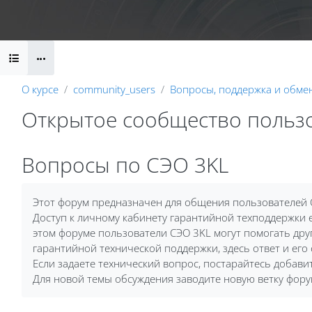
Перейти к основному содержанию
Календарь
Справочные материалы
Маршрут внедрени
Блоки
О курсе
community_users
Вопросы, поддержка и обме
Открытое сообщество польз
Блоки
Вопросы по СЭО 3KL
Требуемые условия завершения
Этот форум предназначен для общения пользователей 
Доступ к личному кабинету гарантийной техподдержки е
этом форуме пользователи СЭО 3KL могут помогать друг
гарантийной технической поддержки, здесь ответ и его
Если задаете технический вопрос, постарайтесь добав
Для новой темы обсуждения заводите новую ветку фору