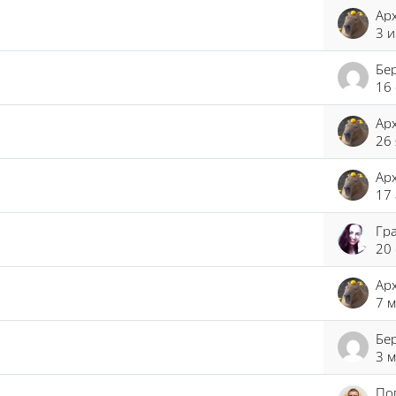
3 
16
26 
17 
20 
7 м
3 м