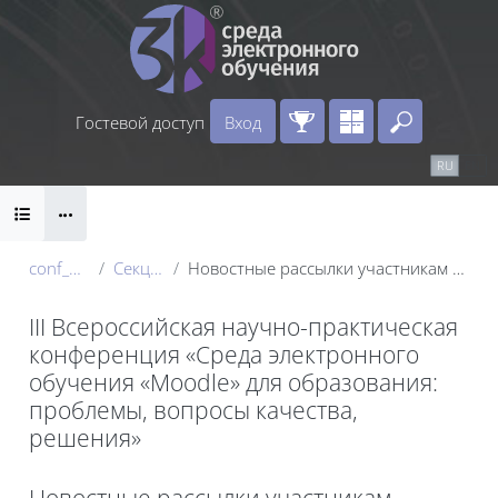
Перейти к основному содержанию
Гостевой доступ
Вход
Введите 
Календарь
Справочные материалы
RU
EN
Блоки
Маршрут внедрения
conf_2024
Секция 1
Новостные рассылки участникам конференции
III Всероссийская научно-практическая
конференция «Среда электронного
обучения «Moodle» для образования:
проблемы, вопросы качества,
решения»
Блоки
Новостные рассылки участникам