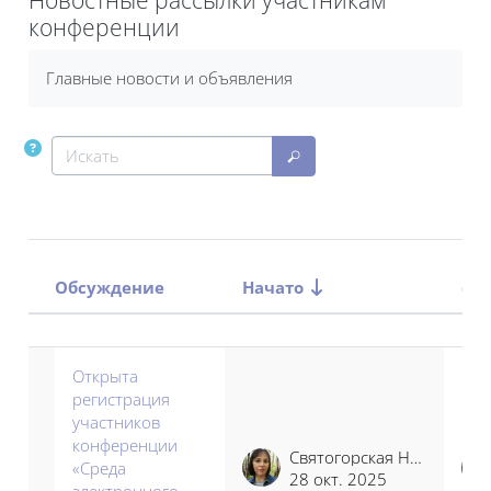
конференции
Требуемые условия завершения
Главные новости и объявления
Искать
Искать
По
Обсуждение
Начато
со
Статус
Список обсуждений. Показано 15
Открыта
регистрация
участников
конференции
Святогорская Наталья Владимировна
«Среда
28 окт. 2025
электронного