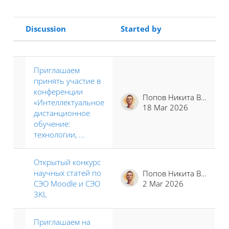
Discussion
Started by
L
Status
List of discussions. Showing 18 of 1
Приглашаем
принять участие в
конференции
Попов Никита Владимирович
«Интеллектуальное
18 Mar 2026
дистанционное
обучение:
технологии, ...
Открытый конкурс
научных статей по
Попов Никита Владимирович
СЭО Moodle и СЭО
2 Mar 2026
3KL
Приглашаем на