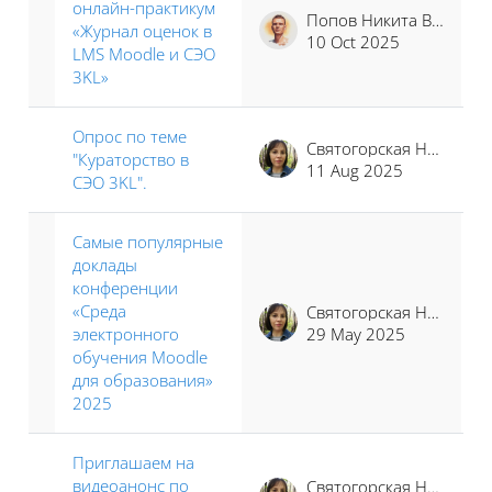
онлайн-практикум
Попов Никита Владимирович
«Журнал оценок в
10 Oct 2025
LMS Moodle и СЭО
3KL»
Опрос по теме
Святогорская Наталья Владимировна
"Кураторство в
11 Aug 2025
СЭО 3KL".
Самые популярные
доклады
конференции
«Среда
Святогорская Наталья Владимировна
электронного
29 May 2025
обучения Moodle
для образования»
2025
Приглашаем на
видеоанонс по
Святогорская Наталья Владимировна