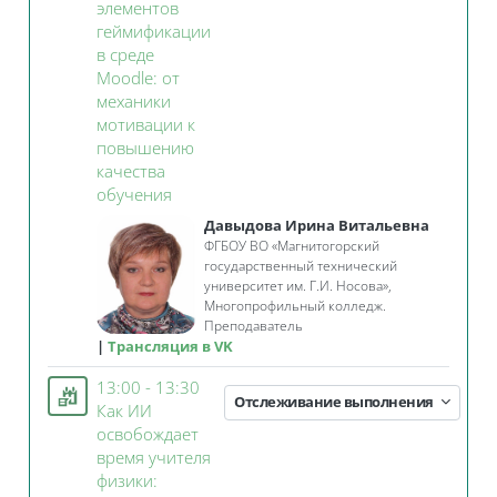
элементов
геймификации
в среде
Moodle: от
механики
мотивации к
повышению
качества
Занятие 3KL
обучения
Давыдова Ирина Витальевна
ФГБОУ ВО «Магнитогорский
государственный технический
университет им. Г.И. Носова»,
Многопрофильный колледж.
Преподаватель
Трансляция в VK
13:00 - 13:30
Отслеживание выполнения
Как ИИ
освобождает
время учителя
физики: