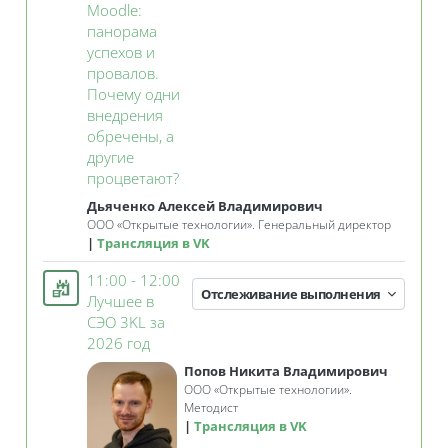
Moodle:
панорама
успехов и
провалов.
Почему одни
внедрения
обречены, а
другие
Занятие 3KL
процветают?
Дьяченко Алексей Владимирович
ООО
«Открытые технологии»
. Генеральный директор
Трансляция в VK
11:00 - 12:00
Отслеживание выполнения
Лучшее в
СЭО 3KL за
Занятие 3KL
2026 год
Попов Никита Владимирович
ООО «Открытые технологии».
Методист
Трансляция в VK