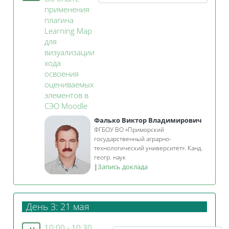
применения
плагина
Learning Map
для
визуализации
хода
освоения
оцениваемых
элементов в
Занятие 3KL
СЭО Moodle
Фалько Виктор Владимирович
ФГБОУ ВО «Приморский
государственный аграрно-
технологический университет». Канд.
геогр. наук
|
Запись доклада
День 3: 21 мая
10:00 - 10:30