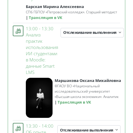
Барская Марина Алексеевна
СПб ГБПОУ «Петровский колледж». Старший методист
Трансляция в VK
13:00 - 13:30
Отслеживание выполнения
Анализ
практик
использования
ИИ студентами
в Moodle:
данные Smart
Занятие 3KL
LMS
Маршакова Оксана Михайловна
ФГАОУ ВО «Национальный
исследовательский университет
«Высшая школа экономики». Аналитик
Трансляция в VK
13:30 - 14:00
Отслеживание выполнения
Об опыте