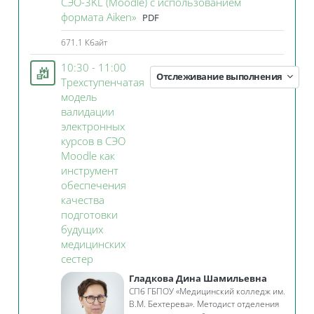
СЭО-3KL (Moodle) с использованием
Файл
формата Aiken»
PDF
671.1 Кбайт
10:30 - 11:00
Отслеживание выполнения
Трехступенчатая
модель
валидации
электронных
курсов в СЭО
Moodle как
инструмент
обеспечения
качества
подготовки
будущих
медицинских
Занятие 3KL
сестер
Гладкова Дина Шамильевна
СПб ГБПОУ «Медицинский колледж им.
В.М. Бехтерева». Методист отделения