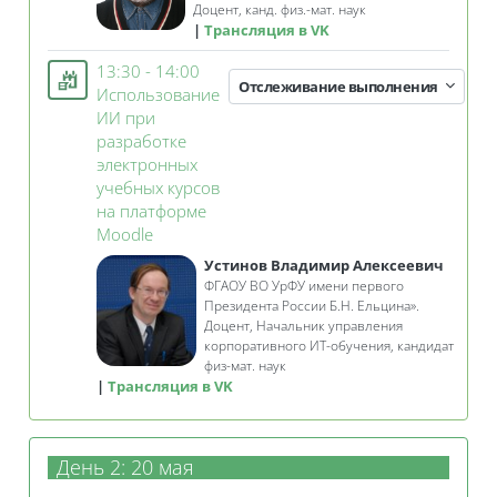
Доцент,
канд. физ.-мат. наук
Трансляция в VK
13:30 - 14:00
Отслеживание выполнения
Использование
ИИ при
разработке
электронных
учебных курсов
на платформе
Занятие 3KL
Moodle
Устинов Владимир Алексеевич
ФГАОУ ВО УрФУ имени первого
Президента России Б.Н. Ельцина».
Доцент,
Начальник управления
корпоративного ИТ-обучения, кандидат
физ-мат. наук
Трансляция в VK
День 2: 20 мая