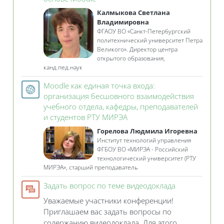
Калмыкова Светлана
Владимировна
ФГАОУ ВО «Санкт-Петербургский
политехнический университет Петра
Великого». Директор центра
открытого образования,
канд.пед.наук
Moodle как единая точка входа:
организация бесшовного взаимодействия
учебного отдела, кафедры, преподавателей
Гиперссылка
и студентов РТУ МИРЭА
Горелова Людмила Игоревна
Институт технологий управления
ФГБОУ ВО «МИРЭА - Российский
технологический университет (РТУ
МИРЭА», старший преподаватель
Форум
Задать вопрос по теме видеодоклада
Уважаемые участники конференции!
Приглашаем вас задать вопросы по
содержанию видеодоклада. Для этого