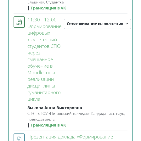
Ельцина». Студентка
Трансляция в VK
11:30 - 12:00
Отслеживание выполнения
Формирование
цифровых
компетенций
студентов СПО
через
смешанное
обучение в
Moodle: опыт
реализации
дисциплины
гуманитарного
Занятие 3KL
цикла
Зыкова Анна Викторовна
СПб ГБПОУ «Петровский колледж». Кандидат ист. наук,
преподаватель
Трансляция в VK
Презентация доклада «Формирование