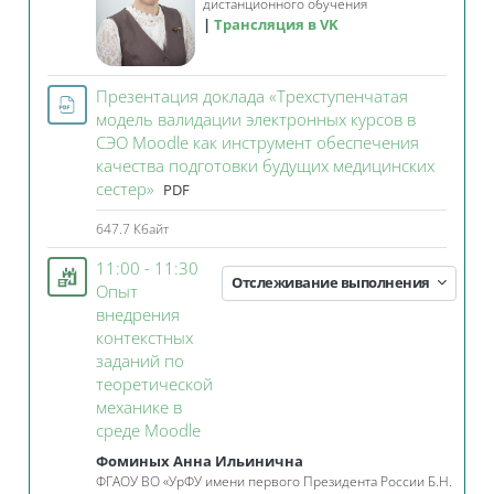
дистанционного обучения
Трансляция в VK
Презентация доклада «Трехступенчатая
модель валидации электронных курсов в
СЭО Moodle как инструмент обеспечения
качества подготовки будущих медицинских
Файл
сестер»
PDF
647.7 Кбайт
11:00 - 11:30
Отслеживание выполнения
Опыт
внедрения
контекстных
заданий по
теоретической
механике в
Занятие 3KL
среде Moodle
Фоминых Анна Ильинична
ФГАОУ ВО «УрФУ имени первого Президента России Б.Н.