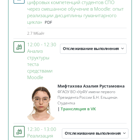
цифровых компетенций студентов СПО
через смешанное обучение в Moodle: опыт
реализации дисциплины гуманитарного
Файл
цикла»
PDF
2.7 Мбайт
12:00 - 12:30
Отслеживание выполнения
Анализ
структуры
теста
средствами
Занятие 3KL
Moodle
Мифтахова Азалия Рустамовна
ФГАОУ ВО «УрФУ имени первого
Президента России Б.Н. Ельцина».
Студентка
Трансляция в VK
12:30 - 13:00
Отслеживание выполнения
Реализация