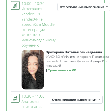
10:00 - 10:30
Отслеживание выполнения
Интеграция
YandexGPT,
YandexART и
SpeechKit в Moodle:
от генерации
контента к
мультимодальному
Занятие 3KL
обучению
Прохорова Наталья Геннадьевна
ФГАОУ ВО
«
УрФУ имени первого Президента
России Б.Н. Ельцина».
Директор Центра ИТ-
инноваций
Трансляция в VK
10:30 - 11:00
Отслеживание выполнения
Анатомия
списывания: