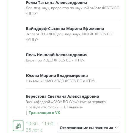
Ромм Татьяна Александровна
Док. пед. наук, проректор по научной работе ФГБОУ ВО
«
НГПУ
»
Вайндорф-Сысоева Марина Ефимовна
Эксперт ЭО и ДОТ, док. пед. наук, ИФТИС ФГБОУ ВО
«
МПГУ
»
Пель Николай Александрович
Директор ИОДО ФГБОУ ВО
«
НГПУ
»
Юсова Марина Владимировна
Начальник УМО ИОДО ФГБОУ ВО
«
НГПУ
»
Берестова Светлана Александровна
Зав. кафедрой ФГАОУ ВО
«
УрФУ имени первого
Президента России Б.Н. Ельцина»
Трансляция в VK
10:30 - 11:00
Отслеживание выполнения
25 лет с