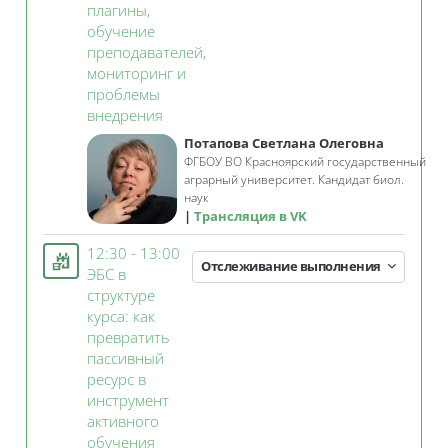
плагины,
обучение
преподавателей,
мониторинг и
проблемы
Занятие 3KL
внедрения
Потапова Светлана Олеговна
ФГБОУ ВО Красноярский государственный
аграрный университет. Кандидат биол.
наук
Трансляция в VK
12:30 - 13:00
Отслеживание выполнения
ЭБС в
структуре
курса: как
превратить
пассивный
ресурс в
инструмент
активного
Занятие 3KL
обучения