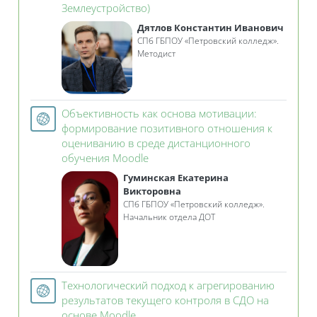
Гиперссылка
Землеустройство)
Дятлов Константин Иванович
СПб ГБПОУ «Петровский колледж».
Методист
Объективность как основа мотивации:
формирование позитивного отношения к
оцениванию в среде дистанционного
Гиперссылка
обучения Moodle
Гуминская Екатерина
Викторовна
СПб ГБПОУ «Петровский колледж».
Начальник отдела ДОТ
Технологический подход к агрегированию
результатов текущего контроля в СДО на
Гиперссылка
основе Moodle