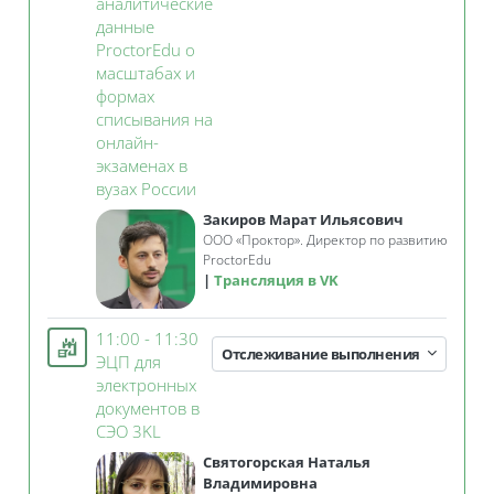
аналитические
данные
ProctorEdu о
масштабах и
формах
списывания на
онлайн-
экзаменах в
Занятие 3KL
вузах России
Закиров Марат Ильясович
ООО «Проктор». Директор по развитию
ProctorEdu
Трансляция в VK
11:00 - 11:30
Отслеживание выполнения
ЭЦП для
электронных
документов в
Занятие 3KL
СЭО 3KL
Святогорская Наталья
Владимировна