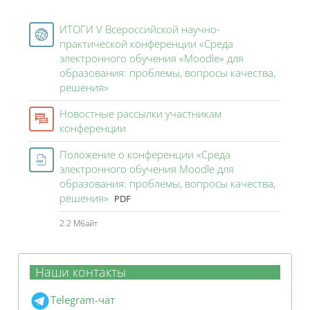
Курс: V Всероссийская научно-практическ
ИТОГИ V Всероссийской научно-
практической конференции «Среда
электронного обучения «Moodle» для
образования: проблемы, вопросы качества,
Гиперссылка
решения»
Новостные рассылки участникам
Форум
конференции
Положение о конференции «Среда
электронного обучения Moodle для
образования: проблемы, вопросы качества,
Файл
решения»
PDF
2.2 Мбайт
Наши контакты
Telegram-чат