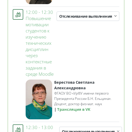
12:00 - 12:30
Отслеживание выполнения
Повышение
мотивации
студентов к
изучению
технических
дисциплин
через
контекстные
задания в
Занятие 3KL
среде Moodle
Берестова Светлана
Александровна
ФГАОУ ВО
«
УрФУ имени первого
Президента России Б.Н. Ельцина»
.
Доцент, доктор физ-мат. наук
Трансляция в VK
12:30 - 13:00
Отслеживание выполнения