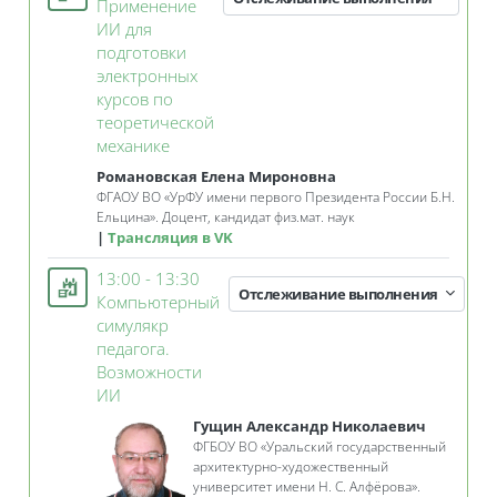
Применение
ИИ для
подготовки
электронных
курсов по
теоретической
Занятие 3KL
механике
Романовская Елена Мироновна
ФГАОУ ВО
«
УрФУ имени первого Президента России Б.Н.
Ельцина»
. Д
оцент, кандидат физ.мат. наук
Трансляция в VK
13:00 - 13:30
Отслеживание выполнения
Компьютерный
симулякр
педагога.
Возможности
Занятие 3KL
ИИ
Гущин Александр Николаевич
ФГБОУ ВО «Уральский государственный
архитектурно-художественный
университет имени Н. С. Алфёрова».