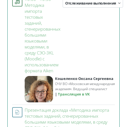
Отслеживание выполнения
Методика
импорта
тестовых
заданий,
сгенерированных
большими
языковыми
моделями, в
среду СЭО-3KL
(Moodle) с
использованием
Занятие 3KL
формата Aiken
Кошеленко Оксана Сергеевна
ОЧУ ВО «Московская международная
академия». Ведущий специалист
Трансляция в VK
Презентация доклада «Методика импорта
тестовых заданий, сгенерированных
большими языковыми моделями, в среду